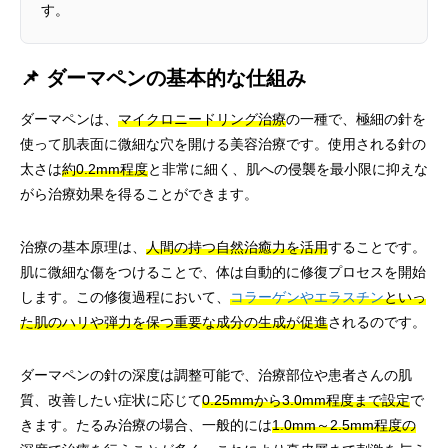
す。
📌 ダーマペンの基本的な仕組み
ダーマペンは、
マイクロニードリング治療
の一種で、極細の針を
使って肌表面に微細な穴を開ける美容治療です。使用される針の
太さは
約0.2mm程度
と非常に細く、肌への侵襲を最小限に抑えな
がら治療効果を得ることができます。
治療の基本原理は、
人間の持つ自然治癒力を活用
することです。
肌に微細な傷をつけることで、体は自動的に修復プロセスを開始
します。この修復過程において、
コラーゲンやエラスチン
といっ
た肌のハリや弾力を保つ重要な成分の生成が促進
されるのです。
ダーマペンの針の深度は調整可能で、治療部位や患者さんの肌
質、改善したい症状に応じて
0.25mmから3.0mm程度まで設定
で
きます。たるみ治療の場合、一般的には
1.0mm～2.5mm程度の