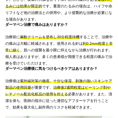
るみには効果が限定的
です。重度のたるみの場合は、ハイフや糸
リフトなど他の治療法との併用や、より侵襲的な治療が必要にな
る場合があります。
ダーマペン治療で痛みはありますか？
治療前に
麻酔クリームを塗布し30分程度待機
することで、治療中
の痛みは大幅に軽減されます。使用される針は
約0.2mm程度と非
常に細く
、肌への侵襲を最小限に抑えながら治療が行われます。
個人差はありますが、多くの患者様が我慢できる程度の痛みで治
療を受けていただけます。
ダーマペン治療後に気をつけるべきケアはありますか？
治療後は
紫外線対策の徹底、十分な保湿、刺激の強いスキンケア
製品の使用回避
が重要です。
治療後2週間程度はピーリング剤や
レチノール配合化粧品の使用を控える
必要があります。また、清
潔を保ち、医師の指示に従った適切なアフターケアを行うこと
で、効果を最大化し副作用のリスクを軽減できます。