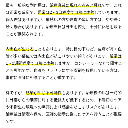
最も一般的な副作用は、
治療直後に現れる赤みと腫れ
です。これ
は正常な反応で、
通常は2～3日程度で自然に改善
していきます。
個人差はありますが、敏感肌の方や皮膚の薄い方では、やや長く
続く場合があります。治療当日は外出を控え、十分に休息を取る
ことが推奨されます。
内出血が生じる
こともあります。特に目の下など、皮膚が薄く血
管が多い部位では内出血が起こりやすい傾向があります。
通常は
1～2週間程度で自然に改善
しますが、コンシーラーなどで隠すこ
とも可能です。血液をサラサラにする薬剤を服用している方は、
事前に医師に相談することが重要です。
稀ですが、
感染が生じる可能性
もあります。治療後の肌は一時的
に外部からの細菌に対する抵抗力が低下するため、不適切なケア
や不衛生な環境への曝露により感染を起こすリスクがあります。
治療後は清潔を保ち、医師の指示に従ったケアを行うことが重要
です。