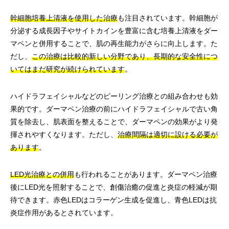
幹細胞培養上清液を使用した治療
も注目されています。幹細胞が
分泌する成長因子やサイトカインを豊富に含む培養上清液をダー
マペンと併用することで、肌の再生能力がさらに向上します。た
だし、
この治療は比較的新しい分野であり、長期的な安全性につ
いてはまだ研究が続けられています
。
ハイドラフェイシャルなどのピーリング治療との組み合わせも効
果的です。ダーマペン治療の前にハイドラフェイシャルで古い角
質を除去し、肌表面を整えることで、ダーマペンの効果がより発
揮されやすくなります。ただし、
治療間隔は適切に設ける必要が
あります
。
LED光治療との併用
も行われることがあります。ダーマペン治療
後にLED光を照射することで、創傷治癒の促進と炎症の軽減が期
待できます。赤色LEDはコラーゲン生成を促進し、青色LEDは抗
炎症作用があるとされています。