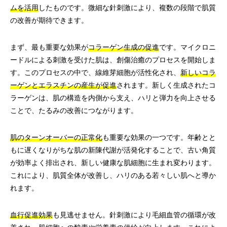
ムを活用
したものです。微細な針刺激により、複数の段階で肌質
の改善が期待できます。
まず、最も重要な効果が
コラーゲン生成の促進
です。マイクロニ
ードルによる刺激を受けた肌は、創傷治癒のプロセスを開始しま
す。このプロセスの中で、線維芽細胞が活性化され、
新しいコラ
ーゲンとエラスチンの産生が促進
されます。新しく生成されたコ
ラーゲンは、肌の構造を内側から支え、ハリと弾力を向上させる
ことで、たるみの改善につながります。
肌のターンオーバーの正常化
も重要な効果の一つです。年齢とと
もに遅くなりがちな肌の新陳代謝が活発化することで、古い角質
が効率よく排出され、新しい健康な肌細胞に生まれ変わります。
これにより、肌質全体が改善し、ハリのある若々しい肌へと導か
れます。
血行促進効果
も見逃せません。針刺激により毛細血管の循環が改