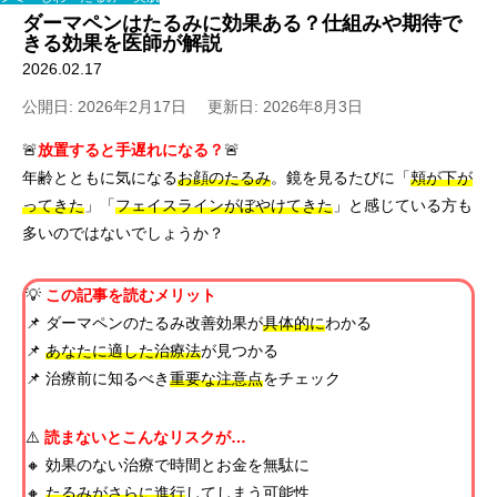
ダーマペンはたるみに効果ある？仕組みや期待で
きる効果を医師が解説
2026.02.17
公開日: 2026年2月17日
更新日: 2026年8月3日
🚨
放置すると手遅れになる？
🚨
年齢とともに気になる
お顔のたるみ
。鏡を見るたびに「
頬が下が
ってきた
」「
フェイスラインがぼやけてきた
」と感じている方も
多いのではないでしょうか？
💡
この記事を読むメリット
📌 ダーマペンのたるみ改善効果が
具体的に
わかる
📌
あなたに適した治療法
が見つかる
📌 治療前に知るべき
重要な注意点
をチェック
⚠️
読まないとこんなリスクが…
🔸 効果のない治療で時間とお金を無駄に
🔸
たるみがさらに進行
してしまう可能性