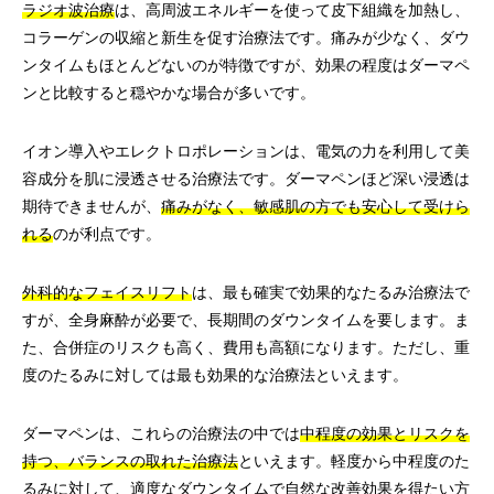
ラジオ波治療
は、高周波エネルギーを使って皮下組織を加熱し、
コラーゲンの収縮と新生を促す治療法です。痛みが少なく、ダウ
ンタイムもほとんどないのが特徴ですが、効果の程度はダーマペ
ンと比較すると穏やかな場合が多いです。
イオン導入やエレクトロポレーションは、電気の力を利用して美
容成分を肌に浸透させる治療法です。ダーマペンほど深い浸透は
期待できませんが、
痛みがなく、敏感肌の方でも安心して受けら
れる
のが利点です。
外科的なフェイスリフト
は、最も確実で効果的なたるみ治療法で
すが、全身麻酔が必要で、長期間のダウンタイムを要します。ま
た、合併症のリスクも高く、費用も高額になります。ただし、重
度のたるみに対しては最も効果的な治療法といえます。
ダーマペンは、これらの治療法の中では
中程度の効果とリスクを
持つ、バランスの取れた治療法
といえます。軽度から中程度のた
るみに対して、適度なダウンタイムで自然な改善効果を得たい方