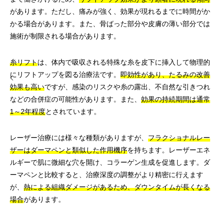
があります。ただし、痛みが強く、効果が現れるまでに時間がか
かる場合があります。また、骨ばった部分や皮膚の薄い部分では
施術が制限される場合があります。
糸リフト
は、体内で吸収される特殊な糸を皮下に挿入して物理的
にリフトアップを図る治療法です。
即効性があり、たるみの改善
効果も高い
ですが、感染のリスクや糸の露出、不自然な引きつれ
などの合併症の可能性があります。また、
効果の持続期間は通常
1～2年程度
とされています。
レーザー治療には様々な種類がありますが、
フラクショナルレー
ザーはダーマペンと類似した作用機序
を持ちます。レーザーエネ
ルギーで肌に微細な穴を開け、コラーゲン生成を促進します。ダ
ーマペンと比較すると、治療深度の調整がより精密に行えます
が、
熱による組織ダメージがあるため、ダウンタイムが長くなる
場合
があります。