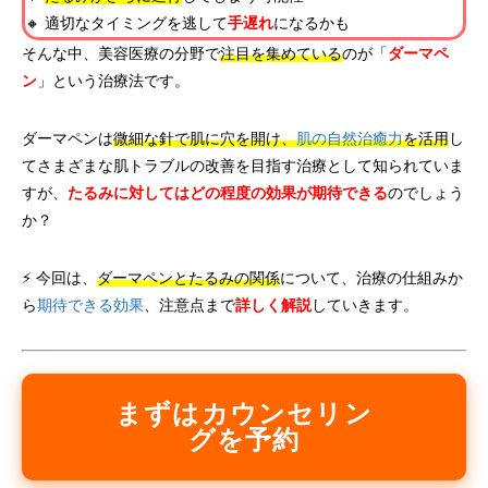
🔸 適切なタイミングを逃して
手遅れ
になるかも
そんな中、美容医療の分野で
注目を集めている
のが「
ダーマペ
ン
」という治療法です。
ダーマペンは
微細な針で肌に穴を開け、
肌の自然治癒力
を活用
し
てさまざまな肌トラブルの改善を目指す治療として知られていま
すが、
たるみに対してはどの程度の効果が期待できる
のでしょう
か？
⚡ 今回は、
ダーマペンとたるみの関係
について、治療の仕組みか
ら
期待できる効果
、注意点まで
詳しく解説
していきます。
まずはカウンセリン
グを予約