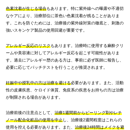
色素沈着が生じる場合
もあります。特に紫外線への曝露や不適切
なケアにより、治療部位に茶色い色素沈着が残ることがありま
す。これを防ぐためには、治療後の紫外線対策の徹底と、刺激の
強いスキンケア製品の使用回避が重要です。
アレルギー反応のリスク
もあります。治療時に使用する麻酔クリ
ームや美容液に対してアレルギー反応を起こす可能性がありま
す。過去にアレルギー歴のある方は、事前に必ず医師に報告し、
必要に応じてパッチテストを行うことが推奨されます。
妊娠中や授乳中の方は治療を避ける
必要があります。また、活動
性の皮膚疾患、ケロイド体質、免疫系の疾患をお持ちの方は治療
が制限される場合があります。
治療前後の注意点として、
治療1週間前からピーリング剤やレチ
ノール配合化粧品の使用を中止
し、治療後2週間程度はこれらの
使用を控える必要があります。また、
治療後24時間はメイクを避