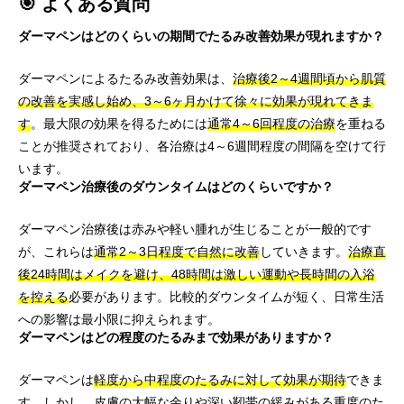
🎯 よくある質問
ダーマペンはどのくらいの期間でたるみ改善効果が現れますか？
ダーマペンによるたるみ改善効果は、
治療後2～4週間頃から肌質
の改善を実感し始め、3～6ヶ月かけて徐々に効果が現れてきま
す
。最大限の効果を得るためには
通常4～6回程度の治療
を重ねる
ことが推奨されており、各治療は4～6週間程度の間隔を空けて行
います。
ダーマペン治療後のダウンタイムはどのくらいですか？
ダーマペン治療後は赤みや軽い腫れが生じることが一般的です
が、これらは
通常2～3日程度で自然に改善
していきます。
治療直
後24時間はメイクを避け、48時間は激しい運動や長時間の入浴
を控える
必要があります。比較的ダウンタイムが短く、日常生活
への影響は最小限に抑えられます。
ダーマペンはどの程度のたるみまで効果がありますか？
ダーマペンは
軽度から中程度のたるみに対して効果が期待
できま
す。しかし、皮膚の大幅な余りや深い靭帯の緩みがある
重度のた