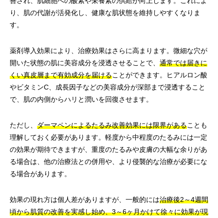
善され、肌細胞への酸素や栄養素の供給が向上します。これによ
り、肌の代謝が活発化し、健康な肌状態を維持しやすくなりま
す。
薬剤導入効果により、治療効果はさらに高まります。微細な穴が
開いた状態の肌に美容成分を浸透させることで、
通常では届きに
くい真皮層まで有効成分を届ける
ことができます。ヒアルロン酸
やビタミンC、成長因子などの美容成分が深部まで浸透すること
で、肌の内側からハリと潤いを回復させます。
ただし、
ダーマペンによるたるみ改善効果には限界がある
ことも
理解しておく必要があります。軽度から中程度のたるみには一定
の効果が期待できますが、重度のたるみや皮膚の大幅な余りがあ
る場合は、他の治療法との併用や、より侵襲的な治療が必要にな
る場合があります。
効果の現れ方は個人差がありますが、一般的には
治療後2～4週間
頃から肌質の改善を実感し始め、3～6ヶ月かけて徐々に効果が現