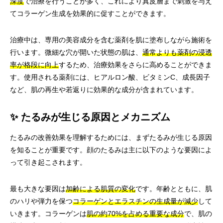
深度
で治療を行うことが多く、これにより真皮層まで刺激を与え
てコラーゲン生成を効果的に促すことができます。
治療中は、専用の美容成分を含む薬剤を肌に塗布しながら施術を
行います。微細な穴が開いた状態の肌は、
通常よりも薬剤の浸透
率が格段に向上
するため、治療効果をさらに高めることができま
す。使用される薬剤には、ヒアルロン酸、ビタミンC、成長因子
など、肌の再生や若返りに効果的な成分が含まれています。
✨ たるみが生じる原因とメカニズム
たるみの改善効果を理解するためには、まずたるみが生じる原因
を知ることが重要です。顔のたるみは主に以下のような要因によ
って引き起こされます。
最も大きな要因は
加齢による肌質の変化
です。年齢とともに、肌
のハリや弾力を保つ
コラーゲンとエラスチンの生成量が減少
して
いきます。コラーゲンは
肌の約70%を占める重要な成分
で、肌の