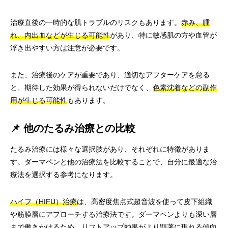
治療直後の一時的な肌トラブルのリスクもあります。
赤み、腫
れ、内出血などが生じる可能性
があり、特に敏感肌の方や血管が
浮き出やすい方は注意が必要です。
また、治療後のケアが重要であり、適切なアフターケアを怠る
と、期待した効果が得られないだけでなく、
色素沈着などの副作
用が生じる可能性
もあります。
📌 他のたるみ治療との比較
たるみ治療には様々な選択肢があり、それぞれに特徴がありま
す。ダーマペンと他の治療法を比較することで、自分に最適な治
療法を選択する参考になります。
ハイフ（HIFU）治療
は、高密度焦点式超音波を使って皮下組織
や筋膜層にアプローチする治療法です。ダーマペンよりも深い層
まで働きかけるため、
リフトアップ効果がより顕著に現れる傾向