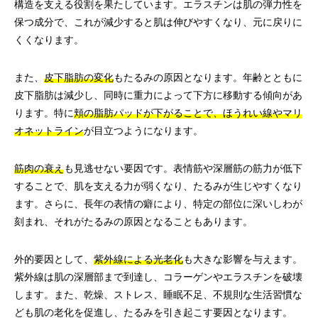
構造を支える役割を果たしています。エラスチンは肌の弾力性を
保つ成分で、これが減少すると肌は伸びやすくなり、元に戻りに
くくなります。
また、
皮下脂肪の変化
もたるみの原因となります。年齢とともに
皮下脂肪は減少し、同時に重力によって下方に移動する傾向があ
ります。特に
頬の脂肪パッドが下がることで、ほうれい線やマリ
オネットライン
が目立つようになります。
筋肉の衰え
も見逃せない要因です。表情筋や深層筋の筋力が低下
することで、肌を支える力が弱くなり、たるみが生じやすくなり
ます。さらに、長年の表情の癖により、特定の部位に深いしわが
刻まれ、それがたるみの原因となることもあります。
外的要因として、
紫外線による光老化
も大きな影響を与えます。
紫外線は肌の深層部まで到達し、コラーゲンやエラスチンを破壊
します。また、乾燥、ストレス、睡眠不足、不規則な生活習慣な
ども肌の老化を促進し、たるみを引き起こす要因となります。