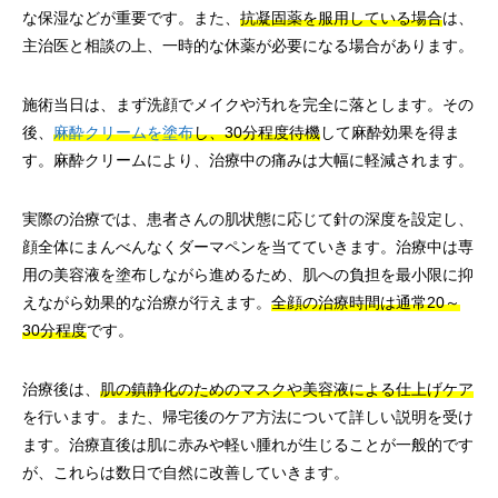
な保湿などが重要です。また、
抗凝固薬を服用している場合
は、
主治医と相談の上、一時的な休薬が必要になる場合があります。
施術当日は、まず洗顔でメイクや汚れを完全に落とします。その
後、
麻酔クリームを塗布
し、30分程度待機
して麻酔効果を得ま
す。麻酔クリームにより、治療中の痛みは大幅に軽減されます。
実際の治療では、患者さんの肌状態に応じて針の深度を設定し、
顔全体にまんべんなくダーマペンを当てていきます。治療中は専
用の美容液を塗布しながら進めるため、肌への負担を最小限に抑
えながら効果的な治療が行えます。
全顔の治療時間は通常20～
30分程度
です。
治療後は、
肌の鎮静化のためのマスクや美容液による仕上げケア
を行います。また、帰宅後のケア方法について詳しい説明を受け
ます。治療直後は肌に赤みや軽い腫れが生じることが一般的です
が、これらは数日で自然に改善していきます。