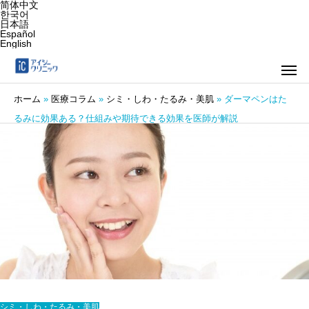
简体中文
한국어
日本語
Español
English
ホーム
»
医療コラム
»
シミ・しわ・たるみ・美肌
»
ダーマペンはた
るみに効果ある？仕組みや期待できる効果を医師が解説
シミ・しわ・たるみ・美肌