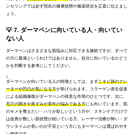
ンセリングでは必ず現在の健康状態や服薬状況を正直に伝えまし
ょう。
💡 7. ダーマペンに向いている人・向いてい
ない人
ダーマペンはさまざまな肌悩みに対応できる施術ですが、すべて
の方に最適というわけではありません。自分に向いているかどう
かを判断する参考にしてください。
ダーマペンが向いている人の特徴としては、まず
ニキビ跡のクレ
ーターや凹凸が気になる方
が挙げられます。コラーゲン産生促進
による組織修復がダーマペンの得意な作用のひとつです。次に、
毛穴の開きや黒ずみが長年の悩みである方
にも向いています。肌
のキメを整えたい・ハリが欲しいという方や、スキンケアだけで
は改善が難しい肌状態が続いている方、レーザー治療が怖い・ダ
ウンタイムが長いのが不安という方にもダーマペンは選ばれやす
い施術です。