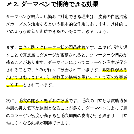
📌 2. ダーマペンで期待できる効果
ダーマペンが幅広い肌悩みに対応できる理由は、皮膚の自然治癒
メカニズムを活用するという根本的な作用にあります。具体的に
どのような改善が期待できるのかを見ていきましょう。
まず、
ニキビ跡・クレーター状の凹凸改善
です。ニキビが繰り返
すことで真皮層にダメージが蓄積されると、クレーターや凹みが
残ることがあります。ダーマペンによってコラーゲン産生が促進
されることで、凹みが徐々に改善されていきます。
即効性がある
わけではありませんが、複数回の施術を重ねることで変化を実感
しやすい
とされています。
次に、
毛穴の開き・黒ずみの改善
です。毛穴の目立ちは皮脂過多
や肌の弾力低下が原因となることが多く、ダーマペンによって肌
のコラーゲン密度が高まると毛穴周囲の皮膚が引き締まり、目立
ちにくくなる効果が期待できます。