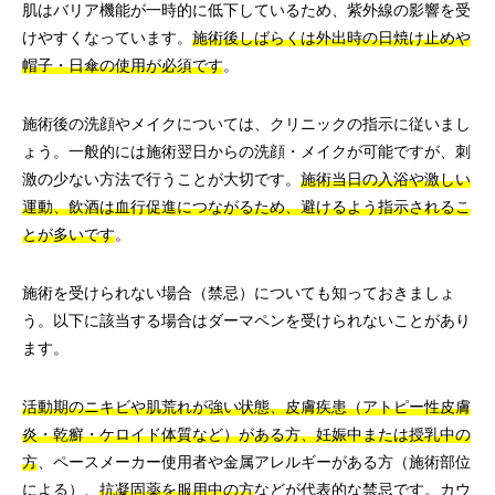
肌はバリア機能が一時的に低下しているため、紫外線の影響を受
けやすくなっています。
施術後しばらくは外出時の日焼け止めや
帽子・日傘の使用が必須です
。
施術後の洗顔やメイクについては、クリニックの指示に従いまし
ょう。一般的には施術翌日からの洗顔・メイクが可能ですが、刺
激の少ない方法で行うことが大切です。
施術当日の入浴や激しい
運動、飲酒は血行促進につながるため、避けるよう指示されるこ
とが多いです
。
施術を受けられない場合（禁忌）についても知っておきましょ
う。以下に該当する場合はダーマペンを受けられないことがあり
ます。
活動期のニキビや肌荒れが強い状態、皮膚疾患（アトピー性皮膚
炎・乾癬・ケロイド体質など）がある方、妊娠中または授乳中の
方
、ペースメーカー使用者や金属アレルギーがある方（施術部位
による）、
抗凝固薬を服用中の方
などが代表的な禁忌です。カウ