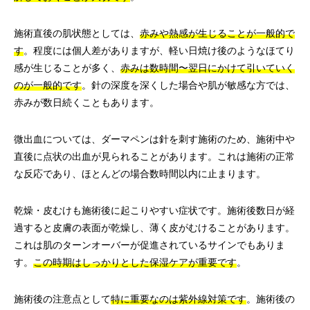
施術直後の肌状態としては、
赤みや熱感が生じることが一般的で
す
。程度には個人差がありますが、軽い日焼け後のようなほてり
感が生じることが多く、
赤みは数時間〜翌日にかけて引いていく
のが一般的です
。針の深度を深くした場合や肌が敏感な方では、
赤みが数日続くこともあります。
微出血については、ダーマペンは針を刺す施術のため、施術中や
直後に点状の出血が見られることがあります。これは施術の正常
な反応であり、ほとんどの場合数時間以内に止まります。
乾燥・皮むけも施術後に起こりやすい症状です。施術後数日が経
過すると皮膚の表面が乾燥し、薄く皮がむけることがあります。
これは肌のターンオーバーが促進されているサインでもありま
す。
この時期はしっかりとした保湿ケアが重要です
。
施術後の注意点として
特に重要なのは紫外線対策です
。施術後の