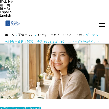
简体中文
한국어
日本語
Español
English
ホーム
»
医療コラム
»
おでき・ニキビ・ほくろ・イボ
»
ダーマペン
の料金と効果を解説｜渋谷でおすすめのクリニック選びのポイント
おでき・ニキビ・ほくろ・イボ