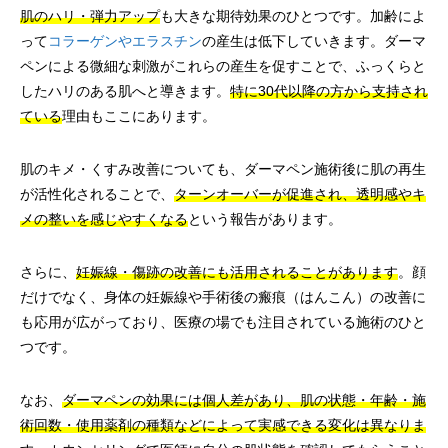
肌のハリ・弾力アップ
も大きな期待効果のひとつです。加齢によ
って
コラーゲンやエラスチン
の産生は低下していきます。ダーマ
ペンによる微細な刺激がこれらの産生を促すことで、ふっくらと
したハリのある肌へと導きます。
特に30代以降の方から支持され
ている
理由もここにあります。
肌のキメ・くすみ改善についても、ダーマペン施術後に肌の再生
が活性化されることで、
ターンオーバーが促進され、透明感やキ
メの整いを感じやすくなる
という報告があります。
さらに、
妊娠線・傷跡の改善にも活用されることがあります
。顔
だけでなく、身体の妊娠線や手術後の瘢痕（はんこん）の改善に
も応用が広がっており、医療の場でも注目されている施術のひと
つです。
なお、
ダーマペンの効果には個人差があり、肌の状態・年齢・施
術回数・使用薬剤の種類などによって実感できる変化は異なりま