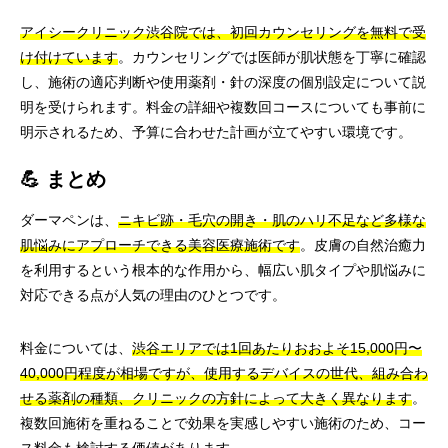
アイシークリニック渋谷院では、初回カウンセリングを無料で受
け付けています
。カウンセリングでは医師が肌状態を丁寧に確認
し、施術の適応判断や使用薬剤・針の深度の個別設定について説
明を受けられます。料金の詳細や複数回コースについても事前に
明示されるため、予算に合わせた計画が立てやすい環境です。
💪 まとめ
ダーマペンは、
ニキビ跡・毛穴の開き・肌のハリ不足など多様な
肌悩みにアプローチできる美容医療施術です
。皮膚の自然治癒力
を利用するという根本的な作用から、幅広い肌タイプや肌悩みに
対応できる点が人気の理由のひとつです。
料金については、
渋谷エリアでは1回あたりおおよそ15,000円〜
40,000円程度が相場ですが、使用するデバイスの世代、組み合わ
せる薬剤の種類、クリニックの方針によって大きく異なります
。
複数回施術を重ねることで効果を実感しやすい施術のため、コー
ス料金も検討する価値があります。