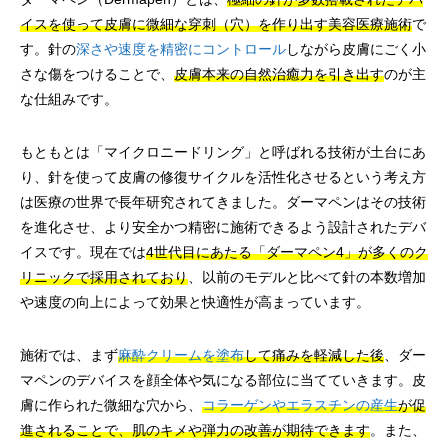
イスを使って皮膚に微細な穿刺（穴）を作り出す美容医療施術
で
す。針の
深さや速度を精密にコントロール
しながら皮膚にごく小
さな傷をつけることで、
皮膚本来の自然治癒力を引き出す
のが主
な仕組みです。
もともとは「マイクロニードリング」と呼ばれる技術が土台にあ
り、針を使って皮膚の修復サイクルを活性化させるという考え方
は医療の世界で長年研究されてきました。ダーマペンはその技術
を進化させ、より安全かつ精密に施術できるよう設計されたデバ
イスです。現在では
4世代目にあたる「ダーマペン4」が多くのク
リニックで採用されており
、以前のモデルと比べて針の本数増加
や速度の向上によって効果と快適性が高まっています。
施術では、まず
麻酔クリームを塗布
して痛みを軽減した後
、ダー
マペンのデバイスを顔全体や気になる部位に当てていきます。皮
膚に作られた微細な穴から、
コラーゲンやエラスチンの産生
が促
進されることで、肌のキメや弾力の改善が期待できます
。また、