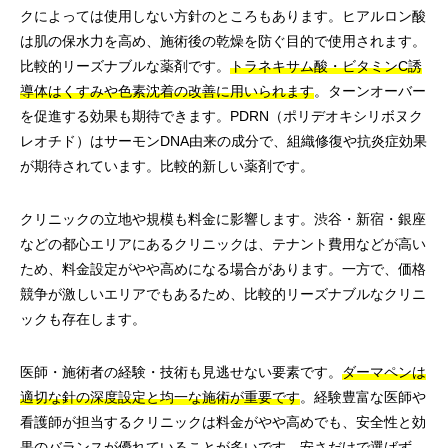
クによっては使用しない方針のところもあります。ヒアルロン酸
は肌の保水力を高め、施術後の乾燥を防ぐ目的で使用されます。
比較的リーズナブルな薬剤です。
トラネキサム酸・ビタミンC誘
導体はくすみや色素沈着の改善に用いられます
。ターンオーバー
を促進する効果も期待できます。PDRN（ポリデオキシリボヌク
レオチド）はサーモンDNA由来の成分で、組織修復や抗炎症効果
が期待されています。比較的新しい薬剤です。
クリニックの立地や規模も料金に影響します。渋谷・新宿・銀座
などの都心エリアにあるクリニックは、テナント費用などが高い
ため、料金設定がやや高めになる場合があります。一方で、価格
競争が激しいエリアでもあるため、比較的リーズナブルなクリニ
ックも存在します。
医師・施術者の経験・技術も見逃せない要素です。
ダーマペンは
適切な針の深度設定と均一な施術が重要です
。経験豊富な医師や
看護師が担当するクリニックは料金がやや高めでも、安全性と効
果のバランスが優れていることが多いです。
安さだけで選ばず、