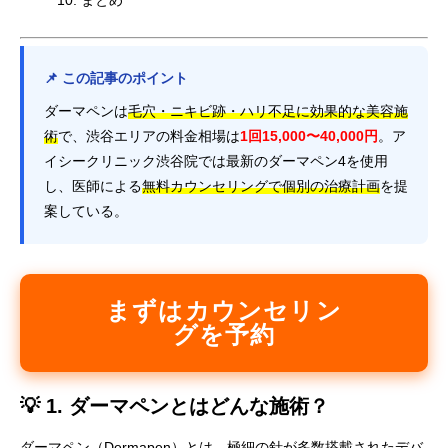
まとめ
📌 この記事のポイント
ダーマペンは
毛穴・ニキビ跡・ハリ不足に効果的な美容施
術
で、渋谷エリアの料金相場は
1回15,000〜40,000円
。ア
イシークリニック渋谷院では最新のダーマペン4を使用
し、医師による
無料カウンセリングで個別の治療計画
を提
案している。
まずはカウンセリン
グを予約
💡 1. ダーマペンとはどんな施術？
ダーマペン（Dermapen）とは、
極細の針が多数搭載されたデバ