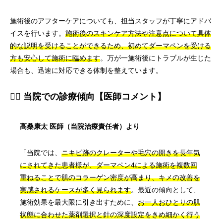
施術後のアフターケアについても、担当スタッフが丁寧にアドバ
イスを行います。
施術後のスキンケア方法や注意点について具体
的な説明を受けることができるため、初めてダーマペンを受ける
方も安心して施術に臨めます
。万が一施術後にトラブルが生じた
場合も、迅速に対応できる体制を整えています。
👨‍⚕️ 当院での診療傾向【医師コメント】
高桑康太 医師（当院治療責任者）より
「当院では、
ニキビ跡のクレーターや毛穴の開きを長年気
にされてきた患者様が、ダーマペン4による施術を複数回
重ねることで肌のコラーゲン密度が高まり、キメの改善を
実感されるケースが多く見られます
。最近の傾向として、
施術効果を最大限に引き出すために、
お一人おひとりの肌
状態に合わせた薬剤選択と針の深度設定をきめ細かく行う