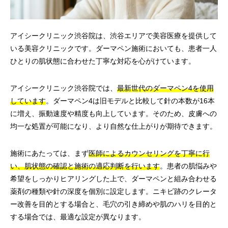
アイシークリニック渋谷院は、渋谷エリアで美容医療を提供して
いる美容クリニックです。ダーマペン施術においても、患者一人
ひとりの肌状態に合わせた丁寧な対応を心がけています。
アイシークリニック渋谷院では、
最新世代のダーマペン4を使用
しています
。ダーマペン4は旧モデルと比較して針の本数が16本
に増え、振動速度や精度も向上しています。そのため、皮膚への
均一な処置が可能になり、より自然な仕上がりが期待できます。
施術にあたっては、まず
医師によるカウンセリングを丁寧に行
い、肌状態の確認と施術の適応判断を行います
。患者の肌悩みや
希望をしっかりヒアリングした上で、ダーマペンと組み合わせる
薬剤の種類や針の深度を個別に設定します。ニキビ跡のクレータ
ー改善を目的とする場合と、毛穴の引き締めや肌のハリを目的と
する場合では、最適な設定が異なります。