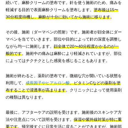
続いて、麻酔クリームの塗布です。針を使う施術のため、痛みを
軽減する目的で表面麻酔クリームを塗布します。
塗布後は15〜
30分程度待機し、麻酔が十分に効いてから施術に移ります
。
その後、施術（ダーマペンの照射）です。施術者が顔全体にダー
マペンを当てていきます。部位や目的によって針の深度を調整し
ながら均一に施術します。
顔全体で20〜40分程度かかるのが一
般的です
。施術中の痛みは麻酔により軽減されていますが、部位
によってはチクチクとした感覚を感じることもあります。
施術が終わると、薬剤の塗布です。微細な穴が開いている状態を
利用して、
成長因子やヒアルロン酸
、ビタミンCなどの薬剤を塗
布することで浸透率が高まります
。クリニックによって使用薬剤
の種類は異なります。
最後に、アフターケアの説明を受けます。施術後のスキンケア方
法や注意点について説明を受けます。
保湿や紫外線対策が特に重
要です
。帰宅後すぐに日常生活に戻ることができますが、施術部