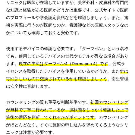
リニックは医師が在籍していますが、美容外科・皮膚科の専門的
な知識と経験がある医師かどうかは重要です。公式サイトで医師
のプロフィールや学会認定資格などを確認しましょう。また、施
術を実際に行うのが医師なのか、看護師などの医療スタッフなの
かについても確認しておくと安心です。
使用するデバイスの確認も必要です。「ダーマペン」という名称
でも、使用しているデバイスの世代やモデルが異なる場合があり
ます。
現在の主流はダーマペン4（Dermapen 4）です
。公式ラ
イセンスを取得したデバイスを使用しているかどうか、また
針は
毎回新しいものに交換されているかを確認しましょう
。衛生管理
は安全性に直結します。
カウンセリングの質も重要な判断基準です。
初回カウンセリング
が無料で丁寧に行われているか、肌状態をしっかり確認した上で
施術の適応を判断してくれるかがポイントです
。カウンセリング
がほとんどなく、すぐに施術の申し込みを求めてくるようなクリ
ニックは注意が必要です。