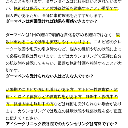
こることもあります。ダウンタイムは比較的短いとされています
が、
施術後は保湿ケアと紫外線対策を徹底することが重要です
。
個人差があるため、医師に事前確認をおすすめします。
ダーマペンは何回受ければ効果を実感できますか？
ダーマペンは1回の施術で劇的な変化を求める施術ではなく、
複
数回重ねることで効果を実感しやすくなります
。ニキビ跡のクレ
ーター改善や毛穴の引き締めなど、悩みの種類や肌の状態によっ
て必要な回数は異なります。まずはカウンセリングで医師に自分
の肌状態を確認してもらい、最適な施術計画を相談することが大
切です。
ダーマペンを受けられない人はどんな人ですか？
活動期のニキビや強い肌荒れがある方、アトピー性皮膚炎・乾
癬・ケロイド体質などの皮膚疾患がある方、妊娠中・授乳中の
方、抗凝固薬を服用中の方
などは施術を受けられない場合があり
ます。カウンセリングでは現在の健康状態や服薬状況を必ず正直
に伝えてください。
アイシークリニック渋谷院でのカウンセリングは有料ですか？