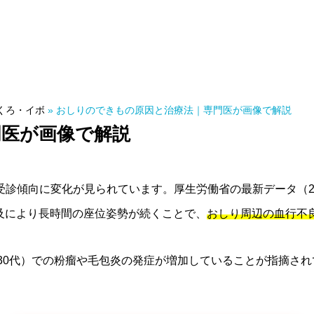
くろ・イボ
»
おしりのできもの原因と治療法｜専門医が画像で解説
門医が画像で解説
る受診傾向に変化が見られています。厚生労働省の最新データ（2
及により長時間の座位姿勢が続くことで、
おしり周辺の血行不
0-30代）での粉瘤や毛包炎の発症が増加していることが指摘