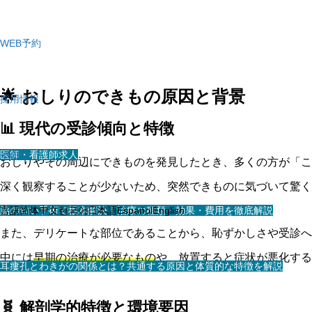
WEB予約
🌟 おしりのできもの原因と背景
採用情報
📊 現代の受診傾向と特徴
医師・看護師求人
その他
おしりやその周辺にできものを発見したとき、多くの方が「こ
深く観察することが少ないため、突然できものに気づいて驚く
スタッフ求人
脇の匂い手術で根本解決｜治療の種類・効果・費用を徹底解説
言語
简体中文
한국어
日本語
Español
English
また、デリケートな部位であることから、恥ずかしさや受診へ
中には
早期の治療が必要なもの
や、放置すると症状が悪化する
耳瘻孔とわきがの関係とは？共通する原因と体質的な特徴を解説
🧬 解剖学的特徴と環境要因