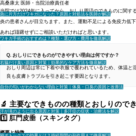
高桑康太
医師・当院治療責任者
当院では2024年に入ってから、おしり周辺のできものに関
急に片方だけワキガになった？原因と対処法を医師が解説
炎の患者さんが目立ちます。また、運動不足による免疫力低下
あれば躊躇せずにご相談いただければと思います。
ワキガ手術のおすすめは？種類・選び方・費用を徹底解説
Q. おしりにできものができやすい理由は何ですか？
右脇だけ臭い原因と対策｜効果的なケア方法を徹底解説
おしり周辺は常に下着や衣服で覆われているため、体温と
良も皮膚トラブルを引き起こす要因となります。
自分の匂いがわからない理由と対策｜体臭・口臭の原因と改善法
🔬 主要なできものの種類とおしりので
汗が滝のように出る原因と対策｜多汗症の症状・治療法を解説
1️⃣ 肛門皮垂（スキンタグ）
概要と特徴
脇ボトックスの効果とは？持続期間や副作用まで徹底解説