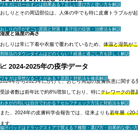
ワキガにロールオンは効果ある？正しい選び方と使い方を解説
おしりとその周辺部位は、人体の中でも特に皮膚トラブルが起
おしりの汗がすごい原因と対策｜多汗症の症状・治療法を解説
湿度と温度の高さ
おしりは常に下着や衣服で覆われているため、
体温と湿気がこ
剪除法のダウンタイムはどのくらい？経過と過ごし方を詳しく解説
📈 2024-2025年の疫学データ
ワキガは突然なることがある？原因と対処法を徹底解説
2024年から2025年にかけて、おしり周辺の皮膚疾患に関す
受診者数は前年比で約8%増加しており、特に
テレワークの普
わきがの匂いは自分でわかる？セルフチェック方法と対処法を解説
また、2024年の皮膚科学会報告では、従来よりも
若年層（20
ます。
脇汗パッドはドラッグストアで買える？種類・選び方・効果的な使い方