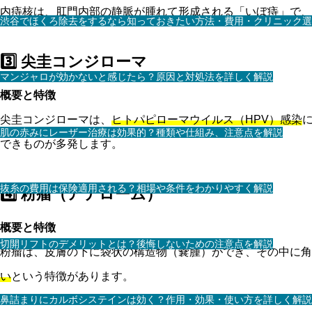
内痔核は、肛門内部の静脈が腫れて形成される「いぼ痔」で、
渋谷でほくろ除去をするなら知っておきたい方法・費用・クリニック選
3️⃣ 尖圭コンジローマ
マンジャロが効かないと感じたら？原因と対処法を詳しく解説
概要と特徴
尖圭コンジローマは、
ヒトパピローマウイルス（HPV）感染
肌の赤みにレーザー治療は効果的？種類や仕組み、注意点を解説
できものが多発します。
抜糸の費用は保険適用される？相場や条件をわかりやすく解説
4️⃣ 粉瘤（アテローム）
概要と特徴
切開リフトのデメリットとは？後悔しないための注意点を解説
粉瘤は、皮膚の下に袋状の構造物（嚢腫）ができ、その中に角
い
という特徴があります。
鼻詰まりにカルボシステインは効く？作用・効果・使い方を詳しく解説