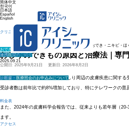
简体中文
한국어
日本語
Español
English
クリニック紹介
ホーム
»
医療コラム
»
おでき・ニキビ・ほ
おでき・ニキビ・ほくろ・イボ
おしりのできもの原因と治療法｜専
連携医院のご紹介
院長・医師の紹介
2025.09.21
公開日: 2025年9月21日
更新日: 2026年8月2日
2024年から2025年にかけて、おしり周辺の皮膚疾患に関す
診断書・医療照会のお申込みについて
診療内容
受診者数は前年比で約8%増加しており、特にテレワークの普
料金表
また、2024年の皮膚科学会報告では、従来よりも若年層（2
ます。
アクセス