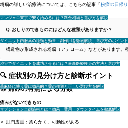
粉瘤の詳しい治療法については、こちらの記事「
粉瘤の日帰り
マンジャロ東京で安く始めるには？料金相場と選び方を解説
Q. おしりのできものにはどんな種類がありますか？
ダイエット内服薬の種類と効果・副作用を徹底解説｜選び方のポイント
おしり周辺にできるものの主な種類には、肛門皮膚がたる
構造物が形成される粉瘤（アテローム）などがあります。
渋谷でダイエットを成功させるには？最新医療痩身の方法と選び方
🔍 症状別の見分け方と診断ポイント
蕁麻疹に塗り薬は効果的？薬の種類と正しい選び方を解説
😌 痛みの有無による分類
痛みがないできもの
サブシジョン全顔施術とは？効果・費用・ダウンタイムを徹底解説
肛門皮垂：柔らかく、可動性がある