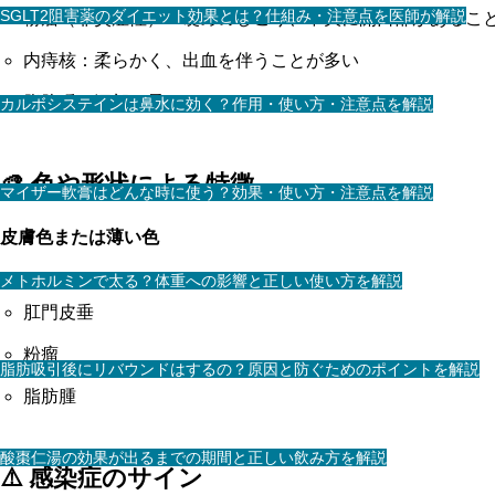
SGLT2阻害薬のダイエット効果とは？仕組み・注意点を医師が解説
粉瘤（非炎症性）：硬めのしこり、中央に開口部があるこ
内痔核：柔らかく、出血を伴うことが多い
脂肪腫：深部の柔らかいしこり
カルボシステインは鼻水に効く？作用・使い方・注意点を解説
🎨 色や形状による特徴
マイザー軟膏はどんな時に使う？効果・使い方・注意点を解説
皮膚色または薄い色
メトホルミンで太る？体重への影響と正しい使い方を解説
肛門皮垂
粉瘤
脂肪吸引後にリバウンドはするの？原因と防ぐためのポイントを解説
脂肪腫
酸棗仁湯の効果が出るまでの期間と正しい飲み方を解説
⚠️ 感染症のサイン