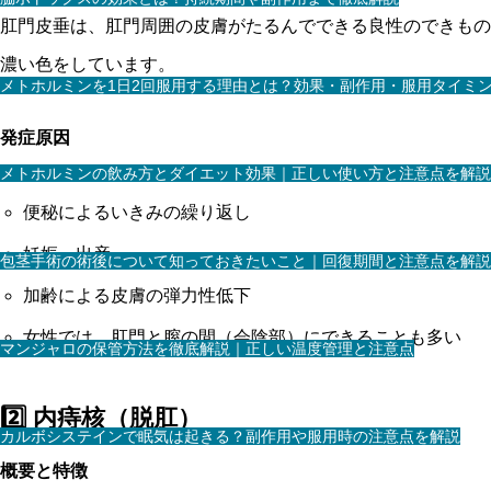
肛門皮垂は、肛門周囲の皮膚がたるんでできる良性のできもの
濃い色をしています。
メトホルミンを1日2回服用する理由とは？効果・副作用・服用タイミ
発症原因
メトホルミンの飲み方とダイエット効果｜正しい使い方と注意点を解説
便秘によるいきみの繰り返し
妊娠・出産
包茎手術の術後について知っておきたいこと｜回復期間と注意点を解説
加齢による皮膚の弾力性低下
女性では、肛門と膣の間（会陰部）にできることも多い
マンジャロの保管方法を徹底解説｜正しい温度管理と注意点
2️⃣ 内痔核（脱肛）
カルボシステインで眠気は起きる？副作用や服用時の注意点を解説
概要と特徴