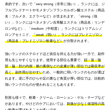
表的です。次いで「very strong（非常に強い）」ランクには、ジ
フルプレドナートやモメタゾンフランカルボン酸エステル（商品
名：フルメタ、エクラーなど）が含まれます。「strong（強
い）」ランクにはベタメタゾン吉草酸エステル（商品名：リンデ
ロンVなど）、「medium（中程度）」ランクにはトリアムシノ
ロンアセトニド、
「weak（弱い）」ランクにはプレドニゾロン
（商品名：プレドニゾロン軟膏など）
が分類されます。
強いランクのステロイドほど炎症を抑える力が強い一方で、副作
用も生じやすくなります。使用する部位も重要で、
顔・首・陰
部・脇・肘の内側・膝の裏側などの皮膚が薄い部位では吸収率が
高く、副作用が出やすい
ため、一般的に弱いランクのものが選ば
れます。逆に手のひらや足の裏など角質が厚い部位では、比較的
強いランクのものが使われることもあります。
剤形も様々で、軟膏・クリーム・ローション・ゲル・テープなど
があります。やけどのケアにおいては、
刺激が少なく保湿性の高
い軟膏が選ばれることが多い
です。