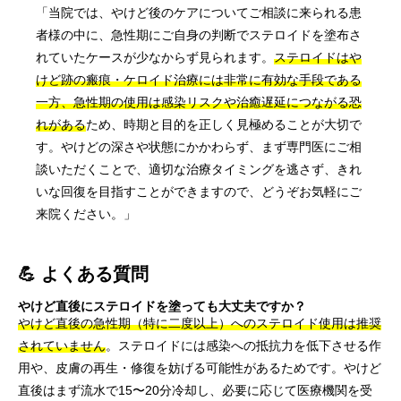
「当院では、やけど後のケアについてご相談に来られる患
者様の中に、急性期にご自身の判断でステロイドを塗布さ
れていたケースが少なからず見られます。
ステロイドはや
けど跡の瘢痕・ケロイド治療には非常に有効な手段である
一方、急性期の使用は感染リスクや治癒遅延につながる恐
れがある
ため、時期と目的を正しく見極めることが大切で
す。やけどの深さや状態にかかわらず、まず専門医にご相
談いただくことで、適切な治療タイミングを逃さず、きれ
いな回復を目指すことができますので、どうぞお気軽にご
来院ください。」
💪 よくある質問
やけど直後にステロイドを塗っても大丈夫ですか？
やけど直後の急性期（特に二度以上）へのステロイド使用は推奨
されていません
。ステロイドには感染への抵抗力を低下させる作
用や、皮膚の再生・修復を妨げる可能性があるためです。やけど
直後はまず流水で15〜20分冷却し、必要に応じて医療機関を受