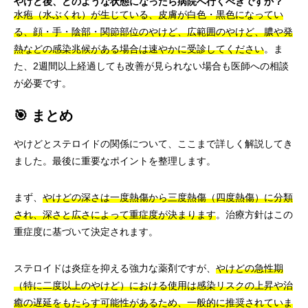
やけど後、どのような状態になったら病院へ行くべきですか？
水疱（水ぶくれ）が生じている、皮膚が白色・黒色になってい
る、顔・手・陰部・関節部位のやけど、広範囲のやけど、膿や発
熱などの感染兆候がある場合は速やかに受診してください
。ま
た、2週間以上経過しても改善が見られない場合も医師への相談
が必要です。
🎯 まとめ
やけどとステロイドの関係について、ここまで詳しく解説してき
ました。最後に重要なポイントを整理します。
まず、
やけどの深さは一度熱傷から三度熱傷（四度熱傷）に分類
され、深さと広さによって重症度が決まります
。治療方針はこの
重症度に基づいて決定されます。
ステロイドは炎症を抑える強力な薬剤ですが、
やけどの急性期
（特に二度以上のやけど）における使用は感染リスクの上昇や治
癒の遅延をもたらす可能性があるため、一般的に推奨されていま