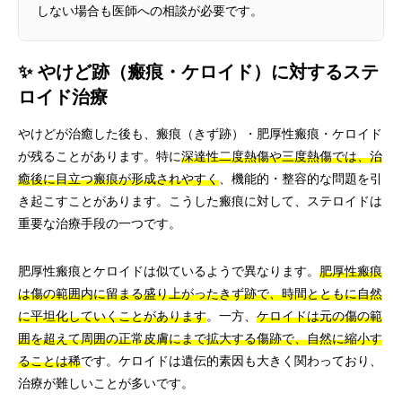
しない場合も医師への相談が必要です。
✨ やけど跡（瘢痕・ケロイド）に対するステ
ロイド治療
やけどが治癒した後も、瘢痕（きず跡）・肥厚性瘢痕・ケロイド
が残ることがあります。特に
深達性二度熱傷や三度熱傷では、治
癒後に目立つ瘢痕が形成されやすく
、機能的・整容的な問題を引
き起こすことがあります。こうした瘢痕に対して、ステロイドは
重要な治療手段の一つです。
肥厚性瘢痕とケロイドは似ているようで異なります。
肥厚性瘢痕
は傷の範囲内に留まる盛り上がったきず跡で、時間とともに自然
に平坦化していくことがあります
。一方、
ケロイドは元の傷の範
囲を超えて周囲の正常皮膚にまで拡大する傷跡で、自然に縮小す
ることは稀
です。ケロイドは遺伝的素因も大きく関わっており、
治療が難しいことが多いです。