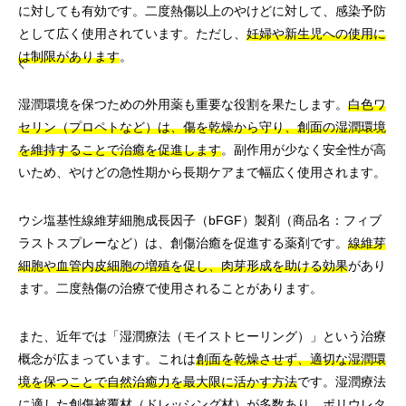
に対しても有効です。二度熱傷以上のやけどに対して、感染予防
として広く使用されています。ただし、
妊婦や新生児への使用に
は制限があります
。
湿潤環境を保つための外用薬も重要な役割を果たします。
白色ワ
セリン（プロペトなど）は、傷を乾燥から守り、創面の湿潤環境
を維持することで治癒を促進します
。副作用が少なく安全性が高
いため、やけどの急性期から長期ケアまで幅広く使用されます。
ウシ塩基性線維芽細胞成長因子（bFGF）製剤（商品名：フィブ
ラストスプレーなど）は、創傷治癒を促進する薬剤です。
線維芽
細胞や血管内皮細胞の増殖を促し、肉芽形成を助ける効果
があり
ます。二度熱傷の治療で使用されることがあります。
また、近年では「湿潤療法（モイストヒーリング）」という治療
概念が広まっています。これは
創面を乾燥させず、適切な湿潤環
境を保つことで自然治癒力を最大限に活かす方法
です。湿潤療法
に適した創傷被覆材（ドレッシング材）が多数あり、ポリウレタ