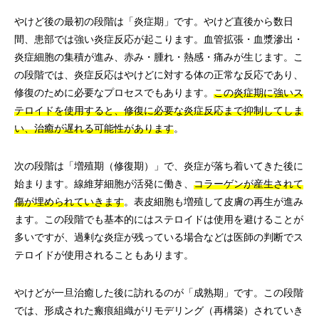
やけど後の最初の段階は「炎症期」です。やけど直後から数日
間、患部では強い炎症反応が起こります。血管拡張・血漿滲出・
炎症細胞の集積が進み、赤み・腫れ・熱感・痛みが生じます。こ
の段階では、炎症反応はやけどに対する体の正常な反応であり、
修復のために必要なプロセスでもあります。
この炎症期に強いス
テロイドを使用すると、修復に必要な炎症反応まで抑制してしま
い、治癒が遅れる可能性があります
。
次の段階は「増殖期（修復期）」で、炎症が落ち着いてきた後に
始まります。線維芽細胞が活発に働き、
コラーゲンが産生されて
傷が埋められていきます
。表皮細胞も増殖して皮膚の再生が進み
ます。この段階でも基本的にはステロイドは使用を避けることが
多いですが、過剰な炎症が残っている場合などは医師の判断でス
テロイドが使用されることもあります。
やけどが一旦治癒した後に訪れるのが「成熟期」です。この段階
では、形成された瘢痕組織がリモデリング（再構築）されていき