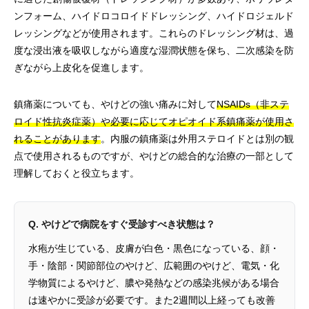
ンフォーム、ハイドロコロイドドレッシング、ハイドロジェルド
レッシングなどが使用されます。これらのドレッシング材は、過
度な浸出液を吸収しながら適度な湿潤状態を保ち、二次感染を防
ぎながら上皮化を促進します。
鎮痛薬についても、やけどの強い痛みに対して
NSAIDs（非ステ
ロイド性抗炎症薬）や必要に応じてオピオイド系鎮痛薬が使用さ
れることがあります
。内服の鎮痛薬は外用ステロイドとは別の観
点で使用されるものですが、やけどの総合的な治療の一部として
理解しておくと役立ちます。
Q. やけどで病院をすぐ受診すべき状態は？
水疱が生じている、皮膚が白色・黒色になっている、顔・
手・陰部・関節部位のやけど、広範囲のやけど、電気・化
学物質によるやけど、膿や発熱などの感染兆候がある場合
は速やかに受診が必要です。また2週間以上経っても改善