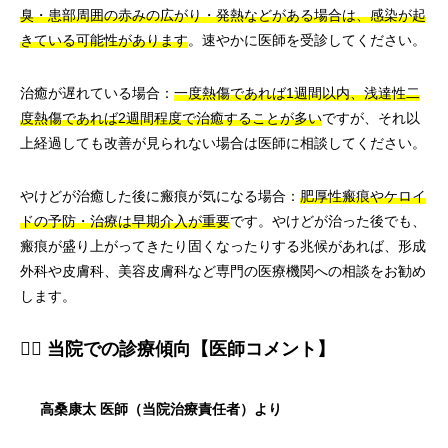
臭・患部周囲の赤みの広がり・発熱などがある場合は、感染が起
きている可能性があります
。速やかに医師を受診してください。
治癒が遅れている場合：
一度熱傷であれば1週間以内、浅達性二
度熱傷であれば2週間程度で治癒することが多い
ですが、それ以
上経過しても改善が見られない場合は医師に相談してください。
やけどが治癒した後に瘢痕が気になる場合：
肥厚性瘢痕やケロイ
ドの予防・治療は早期介入が重要
です。やけどが治った後でも、
瘢痕が盛り上がってきたり固くなったりする兆候があれば、形成
外科や皮膚科、美容皮膚科など専門の医療機関への相談をお勧め
します。
👨‍⚕️ 当院での診療傾向【医師コメント】
高桑康太 医師（当院治療責任者）より