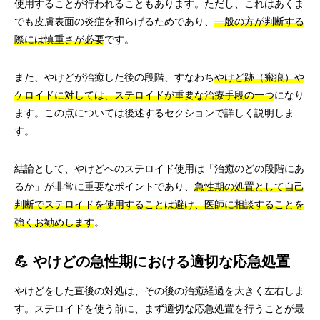
使用することが行われることもあります。ただし、これはあくま
でも皮膚表面の炎症を和らげるためであり、
一般の方が判断する
際には慎重さが必要
です。
また、やけどが治癒した後の段階、すなわち
やけど跡（瘢痕）や
ケロイドに対しては、ステロイドが重要な治療手段の一つ
になり
ます。この点については後述するセクションで詳しく説明しま
す。
結論として、やけどへのステロイド使用は「治癒のどの段階にあ
るか」が非常に重要なポイントであり、
急性期の処置として自己
判断でステロイドを使用することは避け、医師に相談することを
強くお勧めします
。
💪 やけどの急性期における適切な応急処置
やけどをした直後の対処は、その後の治癒経過を大きく左右しま
す。ステロイドを使う前に、まず適切な応急処置を行うことが最