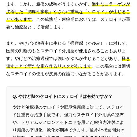
ます。しかし、瘢痕の成熟がうまくいかず、
過剰なコラーゲンが
沈着した「肥厚性瘢痕」やさらに重篤な「ケロイド」が生じるこ
とがあります
。この成熟期・瘢痕期においては、ステロイドが重
要な治療薬として活躍します。
また、やけどの治療中に生じる「掻痒感（かゆみ）」に対して、
医師の判断のもとステロイド外用薬が使用されることもありま
す。やけどの治癒過程では強いかゆみが生じることがあり、
搔き
壊すことで新たな傷を作るリスクがあります
。この場合には適切
なステロイドの使用が皮膚の保護につながることがあります。
Q. やけど跡のケロイドにステロイドは有効ですか？
やけど治癒後のケロイドや肥厚性瘢痕に対して、ステロイ
ドは重要な治療手段です。強力なステロイド外用薬の塗布
や、トリアムシノロンアセトニドを用いた瘢痕内注射によ
り瘢痕の平坦化・軟化が期待できます。通常4〜8週間おき