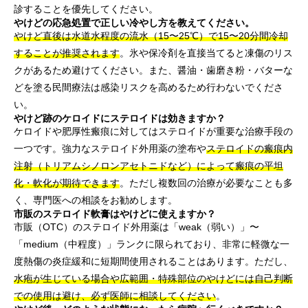
診することを優先してください。
やけどの応急処置で正しい冷やし方を教えてください。
やけど直後は水道水程度の流水（15〜25℃）で15〜20分間冷却
することが推奨されます
。氷や保冷剤を直接当てると凍傷のリス
クがあるため避けてください。また、醤油・歯磨き粉・バターな
どを塗る民間療法は感染リスクを高めるため行わないでくださ
い。
やけど跡のケロイドにステロイドは効きますか？
ケロイドや肥厚性瘢痕に対してはステロイドが重要な治療手段の
一つです。強力なステロイド外用薬の塗布や
ステロイドの瘢痕内
注射（トリアムシノロンアセトニドなど）によって瘢痕の平坦
化・軟化が期待できます
。ただし複数回の治療が必要なことも多
く、専門医への相談をお勧めします。
市販のステロイド軟膏はやけどに使えますか？
市販（OTC）のステロイド外用薬は「weak（弱い）」〜
「medium（中程度）」ランクに限られており、非常に軽微な一
度熱傷の炎症緩和に短期間使用されることはあります。ただし、
水疱が生じている場合や広範囲・特殊部位のやけどには自己判断
での使用は避け、必ず医師に相談してください
。