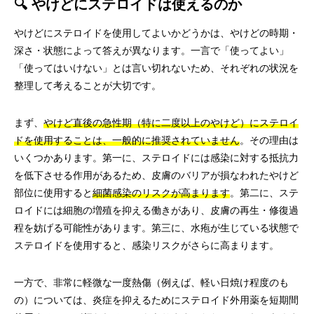
🔍 やけどにステロイドは使えるのか
やけどにステロイドを使用してよいかどうかは、やけどの時期・
深さ・状態によって答えが異なります。一言で「使ってよい」
「使ってはいけない」とは言い切れないため、それぞれの状況を
整理して考えることが大切です。
まず、
やけど直後の急性期（特に二度以上のやけど）にステロイ
ドを使用することは、一般的に推奨されていません
。その理由は
いくつかあります。第一に、ステロイドには感染に対する抵抗力
を低下させる作用があるため、皮膚のバリアが損なわれたやけど
部位に使用すると
細菌感染のリスクが高まります
。第二に、ステ
ロイドには細胞の増殖を抑える働きがあり、皮膚の再生・修復過
程を妨げる可能性があります。第三に、水疱が生じている状態で
ステロイドを使用すると、感染リスクがさらに高まります。
一方で、非常に軽微な一度熱傷（例えば、軽い日焼け程度のも
の）については、炎症を抑えるためにステロイド外用薬を短期間