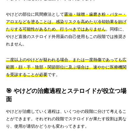
やけどの部位に民間療法として
醤油・味噌・歯磨き粉・バター・
アロエなどを塗ることは、感染リスクを高めたり冷却効果を妨げ
たりする可能性があるため、行うべきではありません
。同様に、
やけど直後のステロイド外用薬の自己使用もこの段階では推奨さ
れません。
二度以上のやけどが疑われる場合、または一度熱傷であっても広
範囲・顔・手・陰部・関節部位に及ぶ場合は、速やかに医療機関
を受診することが必要
です。
🎯 やけどの治癒過程とステロイドが役立つ場
面
やけどが治癒していく過程は、いくつかの段階に分けて考えるこ
とができます。それぞれの段階でステロイドが果たす役割は異な
り、使用が適切かどうかも変わってきます。