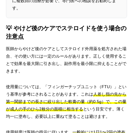
に複数回の治療が必要で、専門医への相談をお勧めしま
す。
💡 やけど後のケアでステロイドを使う場合の
注意点
医師からやけど後のケアとしてステロイド外用薬を処方された場
合、その使い方には一定のルールがあります。正しく使用するこ
とで効果を最大限に引き出し、副作用を最小限に抑えることがで
きます。
使用量については、「フィンガーチップユニット（FTU）」とい
う基準が参考にされることがあります。これは
人差し指の先から
第一関節までの長さに絞り出した軟膏の量（約0.5g）で、この量
が成人の手のひら2枚分の面積に相当する
という目安です。薄く
均一に塗布し、必要以上に重ねて塗ることは避けます。
使用頻度は医師の指示に従います。
一般的には1日1〜2回の塗布