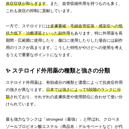
炎症症状が和らぎます
。また、血管収縮作用を持つものも多く、
これも炎症の抑制に貢献しています。
一方で、ステロイドには
皮膚萎縮・毛細血管拡張・感染症への抵
抗力低下・治癒遅延といった副作用
もあります。特に外用薬を長
期間・広範囲に使用したり、傷口に使用したりした場合には副作
用のリスクが高まります。こうした特性がやけどへの使用を考え
るうえで重要なポイントになります。
✨ ステロイド外用薬の種類と強さの分類
ステロイド外用薬は、有効成分の種類と濃度によって抗炎症作用
の強さが異なります。
日本では強さによって5段階のランクに分
類
されており、それぞれの皮膚疾患や使用部位に合わせて使い分
けられています。
最も強力なランクは「strongest（最強）」と呼ばれ、クロベタ
ゾールプロピオン酸エステル（商品名：デルモベートなど）が代