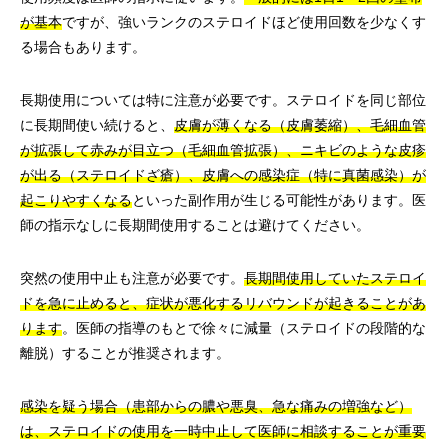
が基本
ですが、強いランクのステロイドほど使用回数を少なくす
る場合もあります。
長期使用については特に注意が必要です。ステロイドを同じ部位
に長期間使い続けると、
皮膚が薄くなる（皮膚萎縮）、毛細血管
が拡張して赤みが目立つ（毛細血管拡張）、ニキビのような皮疹
が出る（ステロイドざ瘡）、皮膚への感染症（特に真菌感染）が
起こりやすくなる
といった副作用が生じる可能性があります。医
師の指示なしに長期間使用することは避けてください。
突然の使用中止も注意が必要です。
長期間使用していたステロイ
ドを急に止めると、症状が悪化するリバウンドが起きることがあ
ります
。医師の指導のもとで徐々に減量（ステロイドの段階的な
離脱）することが推奨されます。
感染を疑う場合（患部からの膿や悪臭、急な痛みの増強など）
は、ステロイドの使用を一時中止して医師に相談することが重要