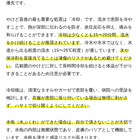
優先です。
やけど直後の最も重要な処置は「冷却」です。流水で患部を冷や
すことで、熱が深部に伝わるのを防ぎ、炎症反応を抑え、痛みを
和らげることができます。
冷却は少なくとも15〜20分間、流水
をかけ続けることが推奨されています
。冷水や氷水ではなく、水
道から出る程度の流水（15〜25℃程度）が適しています。
氷や
保冷剤を直接当てることは凍傷のリスクがあるため避けてくださ
い
。広範囲のやけどに対して長時間冷却を続けると体温が下がり
すぎることがあるため注意が必要です。
冷却後は、清潔なタオルやガーゼで患部を覆い、病院への受診を
検討します。
衣服が患部に張り付いている場合は無理に剥がさ
ず、ハサミで切り開くようにしてください
。
水疱（水ぶくれ）ができた場合は、自分で潰さないことが大切
で
す。水疱の内部は無菌状態であり、皮膚のバリアとして機能して
います。水疱を潰すと感染リスクが高まります。