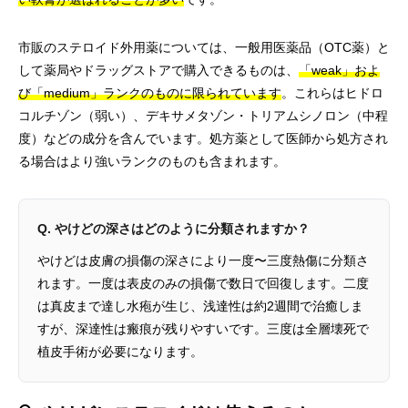
市販のステロイド外用薬については、一般用医薬品（OTC薬）と
して薬局やドラッグストアで購入できるものは、
「weak」およ
び「medium」ランクのものに限られています
。これらはヒドロ
コルチゾン（弱い）、デキサメタゾン・トリアムシノロン（中程
度）などの成分を含んでいます。処方薬として医師から処方され
る場合はより強いランクのものも含まれます。
Q. やけどの深さはどのように分類されますか？
やけどは皮膚の損傷の深さにより一度〜三度熱傷に分類さ
れます。一度は表皮のみの損傷で数日で回復します。二度
は真皮まで達し水疱が生じ、浅達性は約2週間で治癒しま
すが、深達性は瘢痕が残りやすいです。三度は全層壊死で
植皮手術が必要になります。