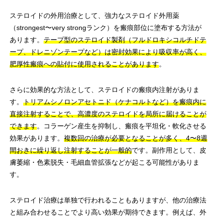
ステロイドの外用治療として、強力なステロイド外用薬
（strongest〜very strongランク）を瘢痕部位に塗布する方法が
あります。
テープ型のステロイド製剤（フルドロキシコルチドテ
ープ、ドレニゾンテープなど）は密封効果により吸収率が高く、
肥厚性瘢痕への貼付に使用されることがあります
。
さらに効果的な方法として、ステロイドの瘢痕内注射がありま
す。
トリアムシノロンアセトニド（ケナコルトなど）を瘢痕内に
直接注射することで、高濃度のステロイドを局所に届けることが
できます
。コラーゲン産生を抑制し、瘢痕を平坦化・軟化させる
効果があります。
複数回の治療が必要となることが多く、4〜8週
間おきに繰り返し注射することが一般的
です。副作用として、皮
膚萎縮・色素脱失・毛細血管拡張などが起こる可能性がありま
す。
ステロイド治療は単独で行われることもありますが、他の治療法
と組み合わせることでより高い効果が期待できます。例えば、外