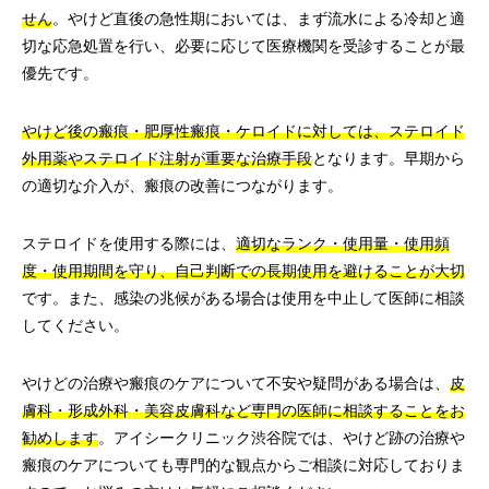
せん
。やけど直後の急性期においては、まず流水による冷却と適
切な応急処置を行い、必要に応じて医療機関を受診することが最
優先です。
やけど後の瘢痕・肥厚性瘢痕・ケロイドに対しては、ステロイド
外用薬やステロイド注射が重要な治療手段
となります。早期から
の適切な介入が、瘢痕の改善につながります。
ステロイドを使用する際には、
適切なランク・使用量・使用頻
度・使用期間を守り、自己判断での長期使用を避けることが大切
です。また、感染の兆候がある場合は使用を中止して医師に相談
してください。
やけどの治療や瘢痕のケアについて不安や疑問がある場合は、
皮
膚科・形成外科・美容皮膚科など専門の医師に相談することをお
勧めします
。アイシークリニック渋谷院では、やけど跡の治療や
瘢痕のケアについても専門的な観点からご相談に対応しておりま