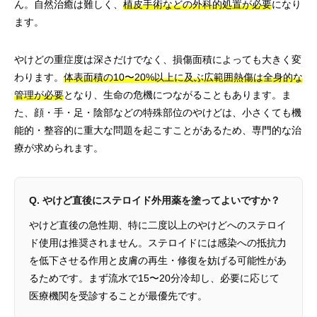
ん。自然治癒は難しく、
植皮手術などの外科的処置が必要
になり
ます。
やけどの重症度は深さだけでなく、損傷面積によっても大きく変
わります。
体表面積の10〜20%以上に及ぶ広範囲熱傷は全身的な
管理が必要
となり、生命の危機につながることもあります。ま
た、顔・手・足・陰部などの特殊部位のやけどは、小さくても機
能的・整容的に重大な問題を起こすことがあるため、専門的な治
療が求められます。
Q. やけど直後にステロイド外用薬を塗ってよいですか？
やけど直後の急性期、特に二度以上のやけどへのステロイ
ド使用は推奨されません。ステロイドには感染への抵抗力
を低下させる作用と皮膚の再生・修復を妨げる可能性があ
るためです。まず流水で15〜20分冷却し、必要に応じて
医療機関を受診することが最優先です。