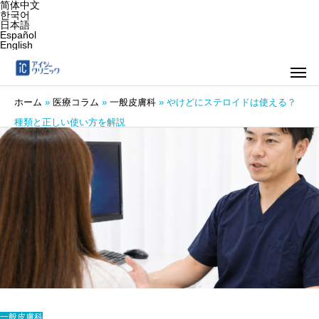
简体中文
한국어
日本語
Español
English
ホーム
»
医療コラム
»
一般皮膚科
»
やけどにステロイドは使える？
種類と正しい使い方を解説
一般皮膚科