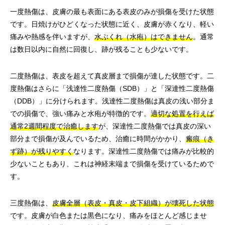
一度熱傷は、皮膚の最も表面にある表皮のみが損傷を受けた状態
です。日焼けがひどくなった状態に近く、皮膚が赤くなり、軽い
痛みや熱感を伴いますが、
水ぶくれ（水疱）はできません
。通常
は数日以内に自然に回復し、跡が残ることも少ないです。
二度熱傷は、表皮を超えて真皮層まで損傷が達した状態です。二
度熱傷はさらに「浅達性二度熱傷（SDB）」と「深達性二度熱傷
（DDB）」に分けられます。浅達性二度熱傷は真皮の浅い部分ま
での損傷で、強い痛みと水疱が特徴的です。
適切な処置を行えば
通常2週間程度で治癒します
が、深達性二度熱傷では真皮の深い
部分まで損傷が及んでいるため、治癒に時間がかかり、
瘢痕（き
ず跡）が残りやすく
なります。深達性二度熱傷では痛みが比較的
少ないこともあり、これは神経末端まで損傷を受けているためで
す。
三度熱傷は、
皮膚全層（表皮・真皮・皮下組織）が壊死した状態
です。皮膚が白色または黒色になり、痛みをほとんど感じませ