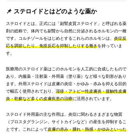
📌 ステロイドとはどのような薬か
ステロイドとは、正式には「副腎皮質ステロイド」と呼ばれる薬
剤の総称で、体内でも副腎から自然に分泌されるホルモンの一種
です。コルチゾールをはじめとするこれらのホルモンは、
炎症反
応を調節したり、免疫反応を抑制したりする働き
を持っていま
す。
医療用のステロイド薬はこのホルモンを人工的に合成したもので
あり、内服薬・注射薬・外用薬（塗り薬）など様々な剤形があり
ます。外用ステロイドは皮膚の炎症・かゆみ・赤みを抑える目的
で幅広く使用されており、
湿疹・アトピー性皮膚炎・接触性皮膚
炎・乾癬など多くの皮膚疾患の治療
に活用されています。
ステロイド外用薬の主な作用は、炎症に関わるさまざまな物質
（プロスタグランジン、サイトカインなど）の産生を抑制するこ
とです。これによって
皮膚の赤み・腫れ・熱感・かゆみといった