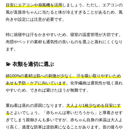
目安にエアコンや扇風機を活用
しましょう。ただし、エアコンの
風が直接赤ちゃんに当たると体が冷えすぎることがあるため、風
向きや設定には注意が必要です。
特に就寝中は汗をかきやすいため、寝室の温度管理が大切です。
布団やベッドの素材も通気性の良いものを選ぶと蒸れにくくなり
ます。
💫 衣類を適切に選ぶ
綿100%の素材は肌への刺激が少なく、汗を吸い取りやすいため
あせも予防・ケアに向いています
。化学繊維は通気性が低く蒸れ
やすいため、できれば避けたほうが無難です。
重ね着は蒸れの原因になります。
大人より1枚少なめを目安にす
る
とよいでしょう。「赤ちゃんは寒いだろうから」と厚着させす
ぎてしまう親御さんも多いですが、赤ちゃん自身の体温は大人よ
り高く、過度な防寒は逆効果になることがあります。首の後ろや