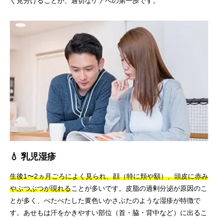
く見分けることが、適切なケアへの第一歩です。
💧 乳児湿疹
生後1〜2ヵ月ごろによく見られ、顔（特に頬や額）、頭皮に赤み
やぶつぶつが現れる
ことが多いです。皮脂の過剰分泌が原因のこ
とが多く、べたべたした黄色いかさぶたのような湿疹が特徴で
す。あせもは汗をかきやすい部位（首・脇・背中など）に出るこ