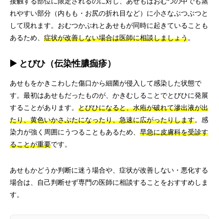
接触する部位に限定されるのに対し、あせもはおむつの中でも蒸
れやすい部分（内もも・お尻の折れ目など）に小さなぶつぶつと
して現れます。おむつかぶれとあせもが同時に起きていることも
あるため、
症状が改善しない場合は医師に相談しましょう
。
▶️ とびひ（伝染性膿痂疹）
あせもをかきこわした傷口から細菌が侵入して感染した状態で
す。最初はあせもだったものが、かきむしることでとびひに発展
することがあります。
とびひになると、水疱が破れて滲出液が出
たり、黄色いかさぶたになったり、急速に広がったりします
。感
染力が強く周囲にうつることもあるため、
早急に皮膚科を受診す
ることが重要
です。
あせもかどうか判断に迷う場合や、症状が改善しない・悪化する
場合は、自己判断せず専門の医師に相談することをおすすめしま
す。