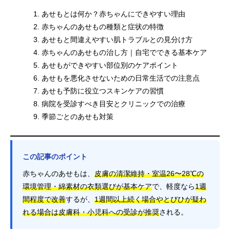
あせもとは何か？赤ちゃんにできやすい理由
赤ちゃんのあせもの種類と症状の特徴
あせもと間違えやすい肌トラブルとの見分け方
赤ちゃんのあせもの治し方｜自宅でできる基本ケア
あせもができやすい部位別のケアポイント
あせもを悪化させないための日常生活での注意点
あせも予防に役立つスキンケアの習慣
病院を受診すべき目安とクリニックでの治療
季節ごとのあせも対策
この記事のポイント
赤ちゃんのあせもは、
皮膚の清潔維持・室温26〜28℃の
環境管理・綿素材の衣類選びが基本ケア
で、軽度なら
1週
間程度で改善
するが、
1週間以上続く場合やとびひが疑わ
れる場合は皮膚科・小児科への受診が推奨
される。