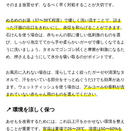
そのまま放置せず、なるべく早く対処することが大切です。
ぬるめのお湯（37〜38℃程度）で優しく洗い流すことで、詰ま
った汗腺の出口をきれいにし、炎症を和らげることができます
。
石けんを使う場合は、赤ちゃんの肌に優しい低刺激のものを選
び、しっかり泡立ててから手や柔らかいガーゼで優しくなでるよ
うに洗いましょう。タオルでゴシゴシ拭くと摩擦が刺激になるた
め、押さえるようにして水分を吸い取るのがポイントです。
お風呂に入れない場合は、濡らしてよく絞ったガーゼや清潔なタ
オルで、汗をかいている部分をそっとぬぐうだけでも効果があり
ます。ウェットティッシュを使う場合は、
アルコールや香料が含
まれていない赤ちゃん用のものを選んでください
。
📍 環境を涼しく保つ
あせもを改善するためには、これ以上汗をかかせない環境を整え
ることが重要です。
室温は夏場で26〜28℃、湿度は50〜60%を