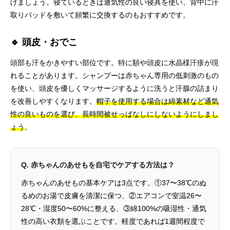
げましょう。寝ているときは通気性の良い寝具を使い、背中に汗
取りパッドを敷いて頻繁に交換するのもおすすめです。
🔹 頭皮・おでこ
頭部も汗をかきやすい部位です。特に額や頭皮に水晶様汗疹が現
れることがあります。シャンプーは赤ちゃん専用の低刺激のもの
を使い、頭皮を優しくマッサージするように洗うと汗腺の詰まり
を改善しやすくなります。
帽子を使用する場合は綿素材など通気
性の良いものを選び、長時間被せっぱなしにしないようにしまし
ょう
。
Q. 赤ちゃんのあせもを自宅でケアする方法は？
赤ちゃんのあせもの基本ケアは3点です。①37〜38℃のぬ
るめのお湯で皮膚を清潔に保つ、②エアコンで室温26〜
28℃・湿度50〜60%に整える、③綿100%の吸湿性・通気
性の高い衣類を選ぶことです。軽度であれば1週間程度で