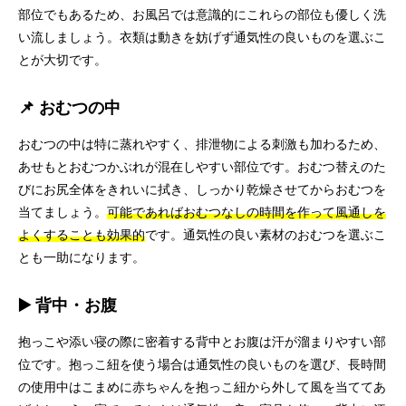
部位でもあるため、お風呂では意識的にこれらの部位も優しく洗
い流しましょう。衣類は動きを妨げず通気性の良いものを選ぶこ
とが大切です。
📌 おむつの中
おむつの中は特に蒸れやすく、排泄物による刺激も加わるため、
あせもとおむつかぶれが混在しやすい部位です。おむつ替えのた
びにお尻全体をきれいに拭き、しっかり乾燥させてからおむつを
当てましょう。
可能であればおむつなしの時間を作って風通しを
よくすることも効果的
です。通気性の良い素材のおむつを選ぶこ
とも一助になります。
▶️ 背中・お腹
抱っこや添い寝の際に密着する背中とお腹は汗が溜まりやすい部
位です。抱っこ紐を使う場合は通気性の良いものを選び、長時間
の使用中はこまめに赤ちゃんを抱っこ紐から外して風を当ててあ