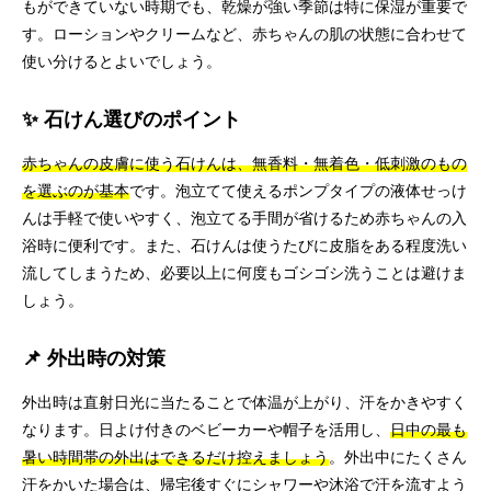
もができていない時期でも、乾燥が強い季節は特に保湿が重要で
す。ローションやクリームなど、赤ちゃんの肌の状態に合わせて
使い分けるとよいでしょう。
✨ 石けん選びのポイント
赤ちゃんの皮膚に使う石けんは、無香料・無着色・低刺激のもの
を選ぶのが基本
です。泡立てて使えるポンプタイプの液体せっけ
んは手軽で使いやすく、泡立てる手間が省けるため赤ちゃんの入
浴時に便利です。また、石けんは使うたびに皮脂をある程度洗い
流してしまうため、必要以上に何度もゴシゴシ洗うことは避けま
しょう。
📌 外出時の対策
外出時は直射日光に当たることで体温が上がり、汗をかきやすく
なります。日よけ付きのベビーカーや帽子を活用し、
日中の最も
暑い時間帯の外出はできるだけ控えましょう
。外出中にたくさん
汗をかいた場合は、帰宅後すぐにシャワーや沐浴で汗を流すよう