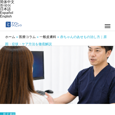
简体中文
한국어
日本語
Español
English
ホーム
»
医療コラム
»
一般皮膚科
»
赤ちゃんのあせもの治し方｜原
因・症状・ケア方法を徹底解説
一般皮膚科