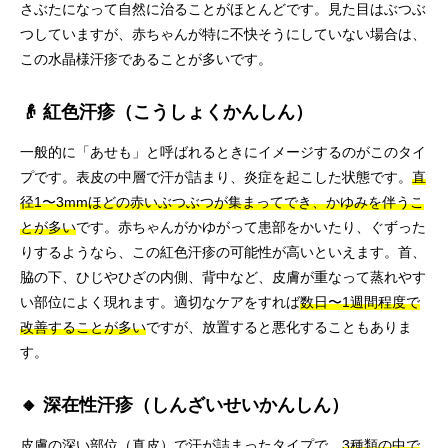
さぶたになって自然に治ることがほとんどです。見た目はぶつぶ
つしていますが、赤ちゃんが特に不快そうにしていない場合は、
この水晶様汗疹であることが多いです。
👴 紅色汗疹（こうしょくかんしん）
一般的に「あせも」と呼ばれるときにイメージするのがこのタイ
プです。表皮の中層で汗が詰まり、炎症を起こした状態です。
直
径1〜3mmほどの赤いぶつぶつが集まってでき、かゆみを伴うこ
とが多い
です。赤ちゃんがかゆがって患部をかいたり、ぐずった
りするようなら、この紅色汗疹の可能性が高いといえます。首、
脇の下、ひじやひざの内側、背中など、皮膚が重なって蒸れやす
い部位によく現れます。適切なケアをすれば
数日〜1週間程度で
改善することが多い
ですが、放置すると悪化することもありま
す。
🔸 深在性汗疹（しんざいせいかんしん）
皮膚の深い部位（真皮）で汗が詰まったタイプで、
3種類の中で