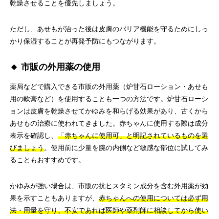
乾燥させることを優先しましょう。
ただし、あせもが治った後は皮膚のバリア機能を守るためにしっ
かり保湿することが再発予防にもつながります。
🔸 市販の外用薬の使用
薬局などで購入できる市販の外用薬（炉甘石ローション・あせも
用の軟膏など）を使用することも一つの方法です。炉甘石ローシ
ョンは皮膚を乾燥させてかゆみを和らげる効果があり、古くから
あせもの治療に使われてきました。赤ちゃんに使用する際は成分
表示を確認し、
「赤ちゃんに使用可」と明記されているものを選
びましょう
。使用前に少量を腕の内側など敏感な部位に試してみ
ることもおすすめです。
かゆみが強い場合は、市販の抗ヒスタミン成分を含む外用薬が効
果を示すこともありますが、
赤ちゃんへの使用については必ず用
法・用量を守り、不安であれば医師や薬剤師に相談してから使い