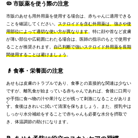
🦠 市販薬を使う際の注意
市販のあせも用外用薬を使用する場合は、赤ちゃんに適用できる
ことを確認してください。
ステロイドを含む外用薬は、強さや使
用部位によって適切な使い方が異なります
。特に顔や首など皮膚
が薄い部位や広範囲にわたる場合は、医師の指示のもとで使用す
ることが推奨されます。
自己判断で強いステロイド外用薬を長期
間使用することは避けましょう
。
👴 食事・栄養面の注意
あせもは皮膚のトラブルであり、食事との直接的な関連は少ない
ですが、離乳食が始まっている赤ちゃんであれば、食後に口周り
や手指に食べ物の汁や果汁などが残って刺激になることがありま
す。食後はきれいに拭いて清潔を保ちましょう。また、授乳中は
しっかり水分補給をすることで赤ちゃんも必要な水分を摂取で
き、体温調節の助けになります。