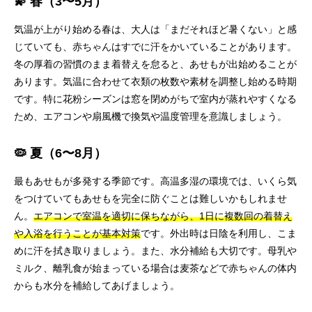
💫 春（3〜5月）
気温が上がり始める春は、大人は「まだそれほど暑くない」と感
じていても、赤ちゃんはすでに汗をかいていることがあります。
冬の厚着の習慣のまま着替えを怠ると、あせもが出始めることが
あります。気温に合わせて衣類の枚数や素材を調整し始める時期
です。特に花粉シーズンは窓を閉めがちで室内が蒸れやすくなる
ため、エアコンや扇風機で換気や温度管理を意識しましょう。
🦠 夏（6〜8月）
最もあせもが多発する季節です。高温多湿の環境では、いくら気
をつけていてもあせもを完全に防ぐことは難しいかもしれませ
ん。
エアコンで室温を適切に保ちながら、1日に複数回の着替え
や入浴を行うことが基本対策
です。外出時は日陰を利用し、こま
めに汗を拭き取りましょう。また、水分補給も大切です。母乳や
ミルク、離乳食が始まっている場合は麦茶などで赤ちゃんの体内
からも水分を補給してあげましょう。