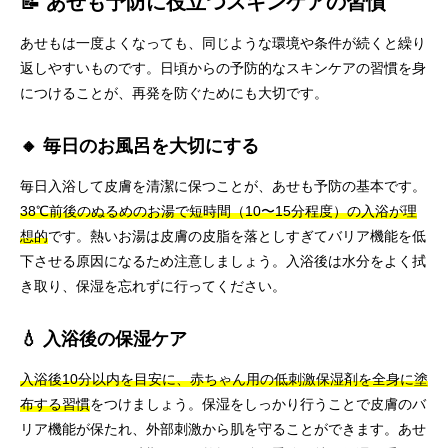
📝 あせも予防に役立つスキンケアの習慣
あせもは一度よくなっても、同じような環境や条件が続くと繰り
返しやすいものです。日頃からの予防的なスキンケアの習慣を身
につけることが、再発を防ぐためにも大切です。
🔸 毎日のお風呂を大切にする
毎日入浴して皮膚を清潔に保つことが、あせも予防の基本です。
38℃前後のぬるめのお湯で短時間（10〜15分程度）の入浴が理
想的
です。熱いお湯は皮膚の皮脂を落としすぎてバリア機能を低
下させる原因になるため注意しましょう。入浴後は水分をよく拭
き取り、保湿を忘れずに行ってください。
💧 入浴後の保湿ケア
入浴後10分以内を目安に、赤ちゃん用の低刺激保湿剤を全身に塗
布する習慣
をつけましょう。保湿をしっかり行うことで皮膚のバ
リア機能が保たれ、外部刺激から肌を守ることができます。あせ