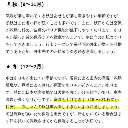
👴 秋（9〜11月）
気温が落ち着いてくる秋はあせもが落ち着きやすい季節ですが、
初秋はまだ暑い日が続くことも多いです。また、秋口からは空気
が乾燥し始め、皮膚のバリア機能が低下しやすくなります。あせ
もが治った後の保湿ケアを徹底することで、冬に向けた肌づくり
をしておきましょう。行楽シーズンで長時間の外出が増える時期
でもあるため、外出先での汗対策も引き続き意識しましょう。
🔸 冬（12〜2月）
冬はあせもが出にくい季節ですが、暖房による室内の高温・乾燥
環境や、厚着による蒸れが原因であせもが起きることがありま
す。特に北日本や寒冷地では暖房を強くかける傾向があり、室内
温度が高くなりがちです。
室温を上げすぎず（18〜20℃程度が
目安）、赤ちゃんの服は重ね着しすぎないよう注意しましょう
。
冬は乾燥が強いため保湿も重要ですが、汗をかいている場合はま
ず汗を拭いて乾燥させてから保湿することが大切です。