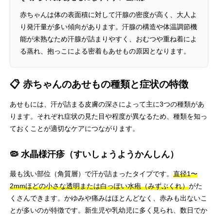
赤ちゃんは体の表面積に対して汗腺の密度が高く、大人よ
り発汗量が多い傾向があります。汗腺の構造や体温調節機
能が未熟なため汗腺が詰まりやすく、おむつや重ね着によ
る蒸れ、抱っこによる密着もあせもの原因となります。
📋 赤ちゃんのあせもの種類と症状の特徴
あせもには、汗が詰まる皮膚の深さによって主に3つの種類があ
ります。それぞれ症状の見た目や程度が異なるため、種類を知っ
ておくことが適切なケアにつながります。
🦠 水晶様汗疹（すいしょうようかんしん）
最も浅い部位（角質層）で汗が詰まったタイプです。
直径1〜
2mmほどの小さな透明または白っぽい水疱（みずぶくれ）
がた
くさんできます。かゆみや痛みはほとんどなく、赤みも出ないこ
とが多いのが特徴です。新生児や乳幼児に多く見られ、数日でか