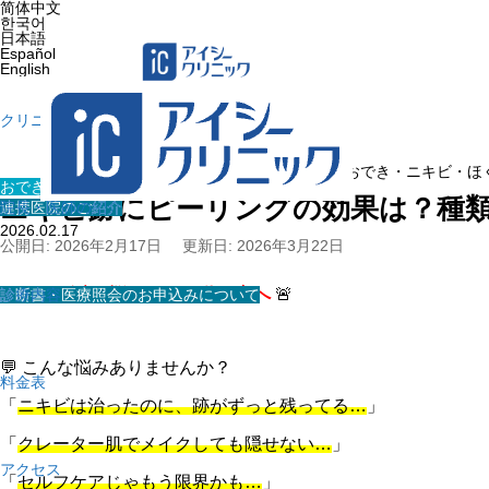
简体中文
한국어
日本語
Español
English
クリニック紹介
ホーム
»
医療コラム
»
おでき・ニキビ・ほ
おでき・ニキビ・ほくろ・イボ
ニキビ跡にピーリングの効果は？種
連携医院のご紹介
院長・医師の紹介
2026.02.17
公開日: 2026年2月17日
更新日: 2026年3月22日
🚨
ニキビ跡で悩む20～30代の方へ
🚨
診断書・医療照会のお申込みについて
診療内容
💬 こんな悩みありませんか？
料金表
「
ニキビは治ったのに、跡がずっと残ってる…
」
「
クレーター肌でメイクしても隠せない…
」
アクセス
「
セルフケアじゃもう限界かも…
」