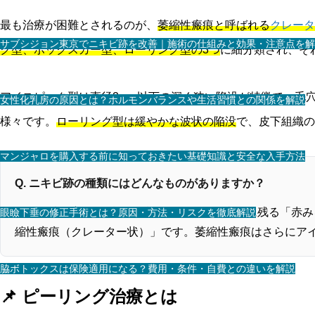
最も治療が困難とされるのが、
萎縮性瘢痕と呼ばれる
クレータ
サブシジョン東京でニキビ跡を改善｜施術の仕組みと効果・注意点を解
ク型、ボックスカー型、ローリング型の3つ
に細分類され、そ
アイスピック型は直径2mm以下
の深く狭い陥没が特徴で、毛
女性化乳房の原因とは？ホルモンバランスや生活習慣との関係を解説
様々です。
ローリング型は緩やかな波状の陥没
で、皮下組織の
マンジャロを購入する前に知っておきたい基礎知識と安全な入手方法
Q. ニキビ跡の種類にはどんなものがありますか？
ニキビ跡は主に3種類に分類されます。炎症後に残る「赤
眼瞼下垂の修正手術とは？原因・方法・リスクを徹底解説
縮性瘢痕（クレーター状）」です。萎縮性瘢痕はさらにア
脇ボトックスは保険適用になる？費用・条件・自費との違いを解説
📌 ピーリング治療とは