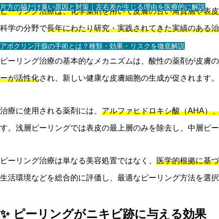
片方の脇だけ臭い原因と対策｜左右差が生じる理由を医療的に解説
ピーリング治療は、化学薬剤を用いて皮膚の古い角質層や表皮
科学の分野で
長年にわたり研究・実践されてきた実績のある治
アポクリン汗腺の手術とは？種類・効果・リスクを徹底解説
ピーリング治療の基本的なメカニズムは、酸性の薬剤が皮膚の
ーが活性化
され、新しい健康な皮膚細胞の生成が促されます。
治療に使用される薬剤には、
アルファヒドロキシ酸（AHA）
す。浅層ピーリングでは表皮の最上層のみを除去し、中層ピー
ピーリング治療は単なる美容処置ではなく、
医学的根拠に基づ
生活環境などを総合的に評価し、最適なピーリング方法を選択
✨ ピーリングがニキビ跡に与える効果