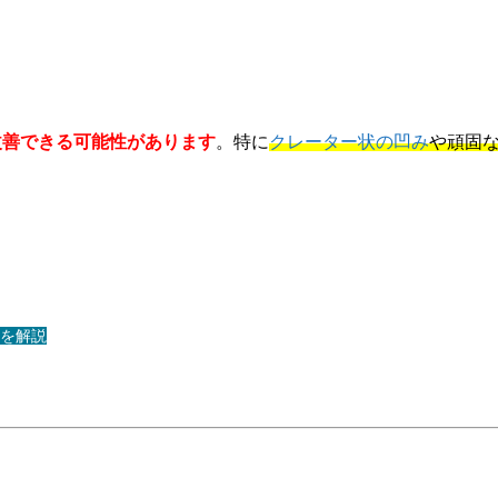
改善できる可能性があります
。特に
クレーター状の凹み
や頑固
を解説