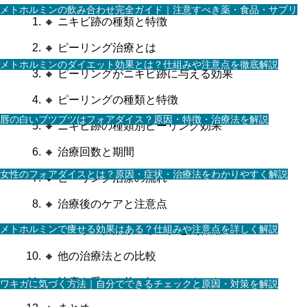
メトホルミンの飲み合わせ完全ガイド｜注意すべき薬・食品・サプリ
🔸 ニキビ跡の種類と特徴
🔸 ピーリング治療とは
メトホルミンのダイエット効果とは？仕組みや注意点を徹底解説
🔸 ピーリングがニキビ跡に与える効果
🔸 ピーリングの種類と特徴
唇の白いブツブツはフォアダイス？原因・特徴・治療法を解説
🔸 ニキビ跡の種類別ピーリング効果
🔸 治療回数と期間
女性のフォアダイスとは？原因・症状・治療法をわかりやすく解説
🔸 ピーリング治療の流れ
🔸 治療後のケアと注意点
メトホルミンで痩せる効果はある？仕組みや注意点を詳しく解説
🔸 ピーリング治療のリスクと副作用
🔸 他の治療法との比較
🔸 治療を受ける前に知っておくべきこと
ワキガに気づく方法｜自分でできるチェックと原因・対策を解説