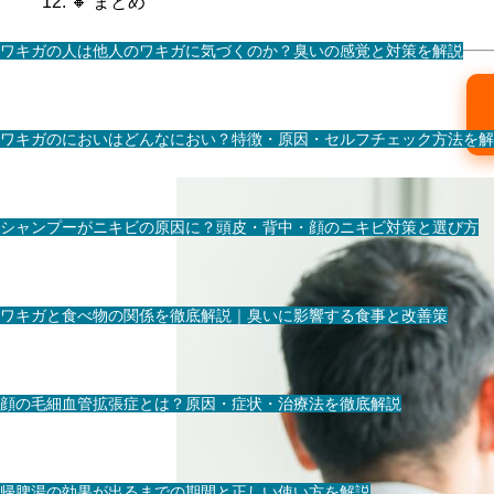
🔸 まとめ
ワキガの人は他人のワキガに気づくのか？臭いの感覚と対策を解説
ワキガのにおいはどんなにおい？特徴・原因・セルフチェック方法を解
シャンプーがニキビの原因に？頭皮・背中・顔のニキビ対策と選び方
ワキガと食べ物の関係を徹底解説｜臭いに影響する食事と改善策
顔の毛細血管拡張症とは？原因・症状・治療法を徹底解説
帰脾湯の効果が出るまでの期間と正しい使い方を解説