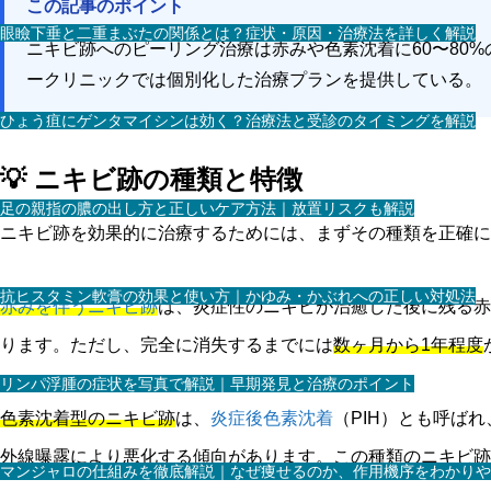
この記事のポイント
眼瞼下垂と二重まぶたの関係とは？症状・原因・治療法を詳しく解説
ニキビ跡へのピーリング治療は赤みや色素沈着に60〜80
ークリニックでは個別化した治療プランを提供している。
ひょう疽にゲンタマイシンは効く？治療法と受診のタイミングを解説
💡 ニキビ跡の種類と特徴
足の親指の膿の出し方と正しいケア方法｜放置リスクも解説
ニキビ跡を効果的に治療するためには、まずその種類を正確に
抗ヒスタミン軟膏の効果と使い方｜かゆみ・かぶれへの正しい対処法
赤みを伴うニキビ跡
は、炎症性のニキビが治癒した後に残る赤
ります。ただし、完全に消失するまでには
数ヶ月から1年程度
リンパ浮腫の症状を写真で解説｜早期発見と治療のポイント
色素沈着型のニキビ跡
は、
炎症後色素沈着
（PIH）とも呼ば
外線曝露により悪化する傾向があります。この種類のニキビ
マンジャロの仕組みを徹底解説｜なぜ痩せるのか、作用機序をわかりや