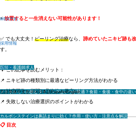
⚡
放置すると一生消えない可能性があります！
WEB予約
✅ でも大丈夫！
ピーリング治療
なら、
諦めていたニキビ跡も
採用情報
す。
医師・看護師求人
その他
💡 この記事を読むメリット：
📌 ニキビ跡の種類別に最適なピーリング方法がわかる
📌
治療回数・期間の具体的な目安
がわかる
スタッフ求人
メトホルミンの飲むタイミングはいつが最適？食前・食後・食中の違い
言語
简体中文
한국어
日本語
Español
English
📌 失敗しない治療選択のポイントがわかる
カルボシステインは鼻詰まりに効く？作用・使い方・注意点を解説
📋 目次