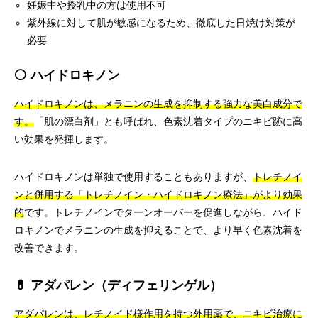
妊娠中や授乳中の方は使用不可
紫外線に対して肌が敏感になるため、徹底した日焼け対策が
必要
⚪ ハイドロキノン
ハイドロキノンは、メラニンの生成を抑制する強力な美白成分で
す。
「肌の漂白剤」とも呼ばれ、色素沈着タイプのニキビ跡に高
い効果を発揮します。
ハイドロキノンは単独で使用することもありますが、
トレチノイ
ンと併用する「トレチノイン・ハイドロキノン療法」がより効果
的
です。トレチノインでターンオーバーを促進しながら、ハイド
ロキノンでメラニンの生成を抑えることで、より早く色素沈着を
改善できます。
💊 アダパレン（ディフェリンゲル）
アダパレンは、レチノイド様作用を持つ外用薬で、ニキビ治療に