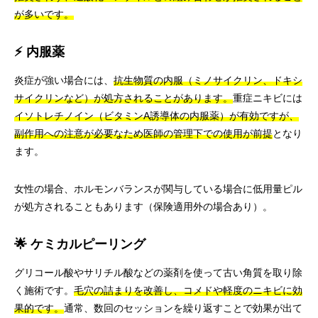
が多いです。
⚡ 内服薬
炎症が強い場合には、
抗生物質の内服（ミノサイクリン、ドキシ
サイクリンなど）が処方されることがあります。
重症ニキビには
イソトレチノイン（ビタミンA誘導体の内服薬）が有効ですが、
副作用への注意が必要なため医師の管理下での使用が前提
となり
ます。
女性の場合、ホルモンバランスが関与している場合に低用量ピル
が処方されることもあります（保険適用外の場合あり）。
🌟 ケミカルピーリング
グリコール酸やサリチル酸などの薬剤を使って古い角質を取り除
く施術です。
毛穴の詰まりを改善し、コメドや軽度のニキビに効
果的です。
通常、数回のセッションを繰り返すことで効果が出て