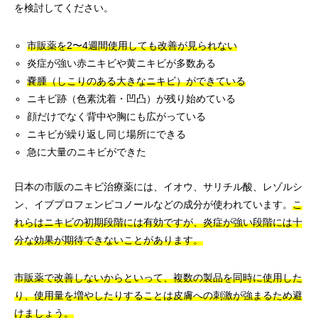
を検討してください。
市販薬を2〜4週間使用しても改善が見られない
炎症が強い赤ニキビや黄ニキビが多数ある
嚢腫（しこりのある大きなニキビ）ができている
ニキビ跡（色素沈着・凹凸）が残り始めている
顔だけでなく背中や胸にも広がっている
ニキビが繰り返し同じ場所にできる
急に大量のニキビができた
日本の市販のニキビ治療薬には、イオウ、サリチル酸、レゾルシ
ン、イブプロフェンピコノールなどの成分が使われています。
こ
れらはニキビの初期段階には有効ですが、炎症が強い段階には十
分な効果が期待できないことがあります。
市販薬で改善しないからといって、複数の製品を同時に使用した
り、使用量を増やしたりすることは皮膚への刺激が強まるため避
けましょう。