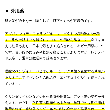
🔸 外用薬
処方箋が必要な外用薬として、以下のものが代表的です。
アダパレン（ディフェリンゲル）は、ビタミンA誘導体の一種
で、毛穴の詰まりを解消してコメドの形成を防ぎます。
炎症を抑
える効果もあり、日本で最もよく処方されるニキビ外用薬の一つ
です。使い始めに赤みや乾燥が出ることがありますが（レチノイ
ド反応）、通常は数週間で落ち着きます。
過酸化ベンゾイル（ベピオゲル）は、アクネ菌を殺菌する効果が
あります。
アダパレンとの配合剤（エピデュオゲル）も使用され
ています。
クリンダマイシンなどの抗生物質外用薬は、アクネ菌の増殖を抑
えます。ただし、
耐性菌の問題があるため、単独での長期使用は
推奨されず、過酸化ベンゾイルとの組み合わせが推奨されること