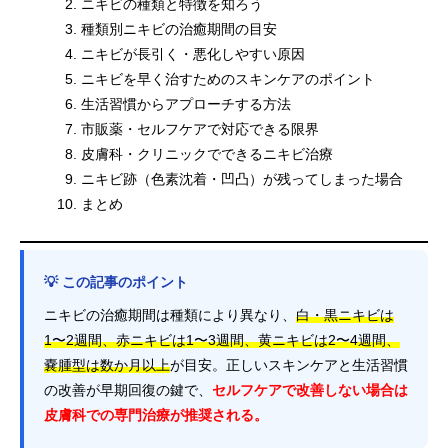
ニキビの種類と特徴を知ろう
種類別ニキビの治癒期間の目安
ニキビが長引く・悪化しやすい原因
ニキビを早く治すためのスキンケアのポイント
生活習慣からアプローチする方法
市販薬・セルフケアで対応できる限界
皮膚科・クリニックでできるニキビ治療
ニキビ跡（色素沈着・凹凸）が残ってしまった場合
まとめ
💡 この記事のポイント
ニキビの治癒期間は種類により異なり、
白・黒ニキビは
1〜2週間、赤ニキビは1〜3週間、黄ニキビは2〜4週間、
嚢腫型は数か月以上
が目安。正しいスキンケアと生活習慣
の改善が早期回復の鍵で、
セルフケアで改善しない場合は
皮膚科での専門治療が推奨される。