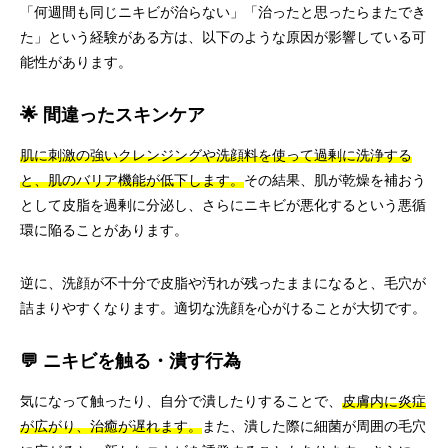
「何週間も同じニキビが治らない」「治ったと思ったらまたでき
た」という経験がある方は、以下のような原因が影響している可
能性があります。
🌟 間違ったスキンケア
肌に刺激の強いクレンジングや洗顔料を使って過剰に洗浄する
と、肌のバリア機能が低下します。
その結果、肌が乾燥を補おう
として皮脂を過剰に分泌し、さらにニキビが悪化するという悪循
環に陥ることがあります。
逆に、洗顔が不十分で皮脂や汚れが残ったままになると、毛穴が
詰まりやすくなります。適切な洗顔を心がけることが大切です。
💬 ニキビを触る・潰す行為
気になって触ったり、自分で潰したりすることで、
皮膚内に炎症
が広がり、治癒が遅れます。
また、潰した際に細菌が周囲の毛穴