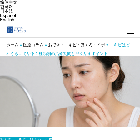
简体中文
한국어
日本語
Español
English
ホーム
»
医療コラム
»
おでき・ニキビ・ほくろ・イボ
»
ニキビはど
れくらいで治る？種類別の治癒期間と早く治すポイント
おでき・ニキビ・ほくろ・イボ