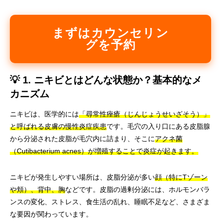
まずはカウンセリン
グを予約
💡 1. ニキビとはどんな状態か？基本的なメ
カニズム
ニキビは、医学的には
「尋常性痤瘡（じんじょうせいざそう）」
と呼ばれる皮膚の慢性炎症疾患
です。毛穴の入り口にある皮脂腺
から分泌された皮脂が毛穴内に詰まり、そこに
アクネ菌
（Cutibacterium acnes）が増殖することで炎症が起きます。
ニキビが発生しやすい場所は、皮脂分泌が多い
顔（特にTゾーン
や頬）、背中、胸
などです。皮脂の過剰分泌には、ホルモンバラ
ンスの変化、ストレス、食生活の乱れ、睡眠不足など、さまざま
な要因が関わっています。