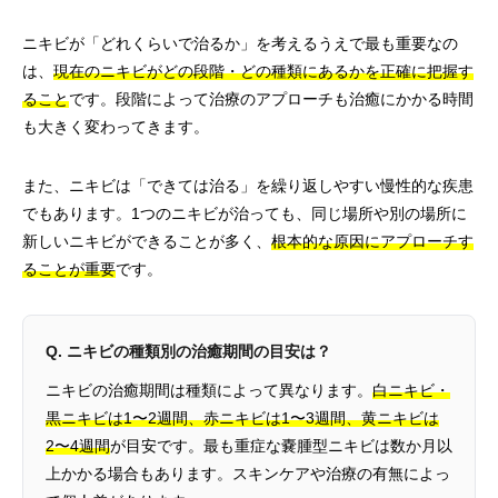
ニキビが「どれくらいで治るか」を考えるうえで最も重要なの
は、
現在のニキビがどの段階・どの種類にあるかを正確に把握す
ること
です。段階によって治療のアプローチも治癒にかかる時間
も大きく変わってきます。
また、ニキビは「できては治る」を繰り返しやすい慢性的な疾患
でもあります。1つのニキビが治っても、同じ場所や別の場所に
新しいニキビができることが多く、
根本的な原因にアプローチす
ることが重要
です。
Q. ニキビの種類別の治癒期間の目安は？
ニキビの治癒期間は種類によって異なります。
白ニキビ・
黒ニキビは1〜2週間、赤ニキビは1〜3週間、黄ニキビは
2〜4週間
が目安です。最も重症な嚢腫型ニキビは数か月以
上かかる場合もあります。スキンケアや治療の有無によっ