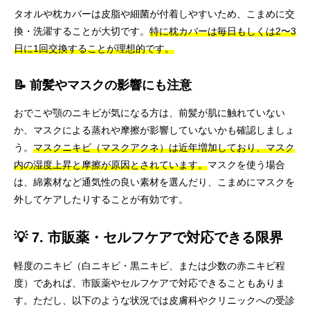
タオルや枕カバーは皮脂や細菌が付着しやすいため、こまめに交
換・洗濯することが大切です。
特に枕カバーは毎日もしくは2〜3
日に1回交換することが理想的です。
📝 前髪やマスクの影響にも注意
おでこや顎のニキビが気になる方は、前髪が肌に触れていない
か、マスクによる蒸れや摩擦が影響していないかも確認しましょ
う。
マスクニキビ（マスクアクネ）は近年増加しており、マスク
内の湿度上昇と摩擦が原因とされています。
マスクを使う場合
は、綿素材など通気性の良い素材を選んだり、こまめにマスクを
外してケアしたりすることが有効です。
💡 7. 市販薬・セルフケアで対応できる限界
軽度のニキビ（白ニキビ・黒ニキビ、または少数の赤ニキビ程
度）であれば、市販薬やセルフケアで対応できることもありま
す。ただし、以下のような状況では皮膚科やクリニックへの受診