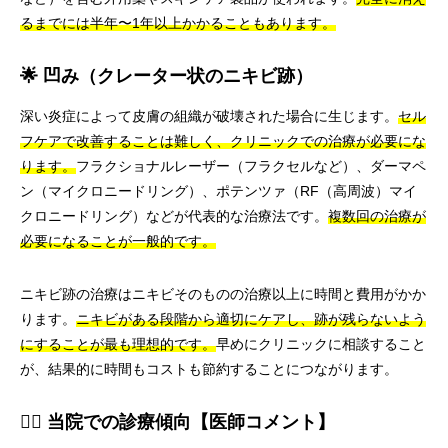
るまでには半年〜1年以上かかることもあります。
🌟 凹み（クレーター状のニキビ跡）
深い炎症によって皮膚の組織が破壊された場合に生じます。
セル
フケアで改善することは難しく、クリニックでの治療が必要にな
ります。
フラクショナルレーザー（フラクセルなど）、ダーマペ
ン（マイクロニードリング）、ポテンツァ（RF（高周波）マイ
クロニードリング）などが代表的な治療法です。
複数回の治療が
必要になることが一般的です。
ニキビ跡の治療はニキビそのものの治療以上に時間と費用がかか
ります。
ニキビがある段階から適切にケアし、跡が残らないよう
にすることが最も理想的です。
早めにクリニックに相談すること
が、結果的に時間もコストも節約することにつながります。
👨‍⚕️ 当院での診療傾向【医師コメント】