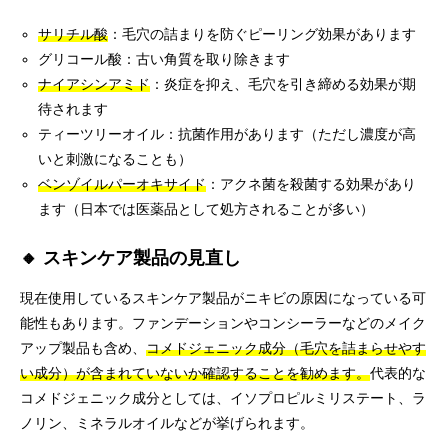
サリチル酸
：毛穴の詰まりを防ぐピーリング効果があります
グリコール酸：古い角質を取り除きます
ナイアシンアミド
：炎症を抑え、毛穴を引き締める効果が期
待されます
ティーツリーオイル：抗菌作用があります（ただし濃度が高
いと刺激になることも）
ベンゾイルパーオキサイド
：アクネ菌を殺菌する効果があり
ます（日本では医薬品として処方されることが多い）
🔸 スキンケア製品の見直し
現在使用しているスキンケア製品がニキビの原因になっている可
能性もあります。ファンデーションやコンシーラーなどのメイク
アップ製品も含め、
コメドジェニック成分（毛穴を詰まらせやす
い成分）が含まれていないか確認することを勧めます。
代表的な
コメドジェニック成分としては、イソプロピルミリステート、ラ
ノリン、ミネラルオイルなどが挙げられます。