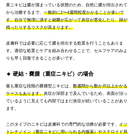
黄ニキビは膿が溜まっている状態のため、自然に膿が排出されて
から治癒するまで、
一般的に2〜4週間程度かかることが多いで
す。
自分で無理に潰すと細菌が広がって炎症が悪化したり、跡が
残ったりするリスクが高まります。
皮膚科では必要に応じて膿を排出する処置を行うこともありま
す。適切な処置とケアを組み合わせることで、セルフケアのみよ
りも早く回復できることが多いです。
🔸 硬結・嚢腫（重症ニキビ）の場合
最も重症な段階の嚢腫型ニキビは、
数週間から数か月以上かかる
ケースもあります。
炎症が深部まで及んでいるため、表面が治っ
ているように見えても内部ではまだ炎症が続いていることがあり
ます。
このタイプのニキビは皮膚科での専門的な治療が必要です。
イソ
トレチノイン（重症ニキビに用いられる内服薬）やステロイド局