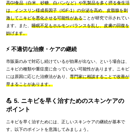
高GI食品（白米、砂糖、白パンなど）や乳製品を多く摂る食生活
は、インスリン様成長因子（IGF-1）の分泌を高め、皮脂腺を刺
激してニキビを悪化させる可能性がある
ことが研究で示されてい
ます。また、
睡眠不足もホルモンバランスを乱し、皮膚の回復を
妨げます。
⚡ 不適切な治療・ケアの継続
市販薬のみで対応し続けているが効果が出ない、という場合は、
ニキビの種類や重症度に合っていない可能性があります。ニキビ
には原因に応じた治療法があり、
専門家に相談することで改善が
早まることがあります。
💪 5. ニキビを早く治すためのスキンケアの
ポイント
ニキビを早く治すためには、正しいスキンケアの継続が基本で
す。以下のポイントを意識してみましょう。