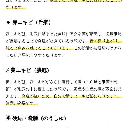
はありません。ただし、
放置すると炎症ニキビに移行することが
あります。
🔸 赤ニキビ（丘疹）
赤ニキビは、毛穴に詰まった皮脂にアクネ菌が増殖し、免疫細胞
が反応することで炎症が起きている状態です。
赤く盛り上がり、
触ると痛みを感じることもあります。
この段階から適切なケアを
しないと悪化しやすくなります。
⚡ 黄ニキビ（膿疱）
黄ニキビは、赤ニキビがさらに進行して膿（白血球と細菌の死
骸）が毛穴の中に溜まった状態です。黄色や白色の膿が表面に見
えます。
炎症が強いため、自分で潰すとニキビ跡になりやすく、
注意が必要です。
🌟 硬結・嚢腫（のうしゅ）