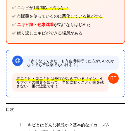
✅ ニキビが
1週間以上治らない
✅ 市販薬を使っているのに
悪化している気がする
✅
ニキビ跡・色素沈着
が気になりはじめた
✅ 繰り返しニキビができる場所がある
😟
「赤くなってきた…もう皮膚科行った方がいいのか
な？でも市販薬でもいける？」
👩‍⚕️
赤ニキビ・黄ニキビは炎症が起きているサイン。
セ
ルフケアの限界を知って、早めに動くことが跡を残
さない一番の近道ですよ！
目次
ニキビとはどんな状態か？基本的なメカニズム