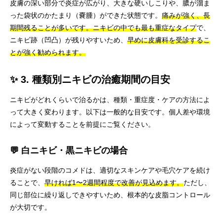
皮膚の深い部分で炎症が広がり、大きな硬いしこりや、膿が溜ま
った袋状のかたまり（嚢腫）ができた状態です。
痛みが強く、長
期間残ることが多いです。ニキビの中でも最も重症なタイプ
で、
ニキビ跡（凹凸）が残りやすいため、
早めに皮膚科を受診するこ
とが強く勧められます。
✨ 3. 種類別ニキビの治癒期間の目安
ニキビがどれくらいで治るかは、種類・重症度・ケアの方法によ
って大きく変わります。以下は一般的な目安です。個人差や環境
によって変動することを前提にご覧ください。
💬 白ニキビ・黒ニキビの場合
炎症がない段階のコメドは、適切なスキンケアや毛穴ケアを続け
ることで、
早ければ1〜2週間程度で改善が見込めます。
ただし、
同じ部位に繰り返しできやすいため、根本的な皮脂コントロール
が大切です。