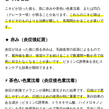
ニキビが治った後も、肌に赤みや茶色い色素沈着、または凹凸
（クレーター状）が残ることがあります。
これらのニキビ跡は、
ニキビそのものよりも治療が難しく、長期間かかることが多いで
す。
🔸 赤み（炎症後紅斑）
炎症が治まった後に残る赤みは、毛細血管の拡張によるもので
す。
紫外線を避け、保湿ケアを続けることで数週間〜数か月で自
然に目立たなくなることが多いです。
ビタミンC誘導体を含むス
キンケアも効果が期待できます。
⚡ 茶色い色素沈着（炎症後色素沈着）
炎症の刺激でメラニンが過剰に産生された結果です。
日焼けで悪
化しやすいため、日焼け止めの使用が特に重要です。
美白効果の
ある成分（ビタミンC誘導体、トラネキサム酸、ハイドロキノン
など）を含む外用薬やスキンケア製品が使われます。
完全に消え